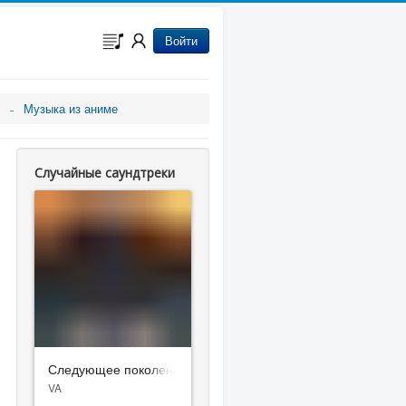
Войти
Музыка из аниме
Случайные саундтреки
Следующее поколение
VA