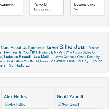
-одиночка
Palworld
Бешеные псы
Tatsuya Yano
VA
Billie Jean
 Care About Us
Rammstein - Du Hast
Disposal
Finale
g They Fear Is You
Styles Of
Where Is My Mind (The Pixies)
Ludovico Einaudi - Una Mattina
ix)
Cornfield Chase
Death by
Horizon
Lana Del Rey – Young
Self Aware
s - Stayin' Alive
Your Best Nightmare
ers - Go (Radio Edit)
Alex Heffes
Geoff Zanelli