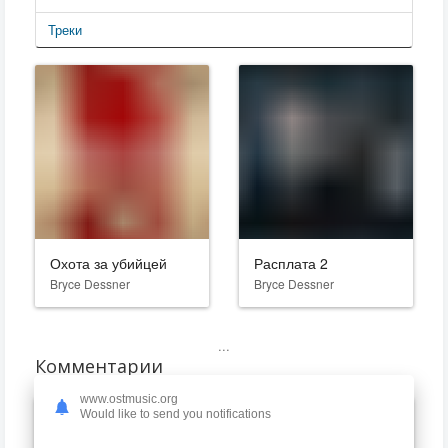
Треки
Охота за убийцей
Расплата 2
Bryce Dessner
Bryce Dessner
...
Комментарии
www.ostmusic.org
Would like to send you notifications