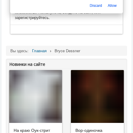
Только зарегистрированные пользователи могут
Discard
Allow
оценивать, оставлять комментарии, создавать
плейлисты
. Пожалуйста, войдите на сайт, или
зарегистрируйтесь.
Вы здесь:
Главная
Bryce Dessner
Новинки на сайте
На краю Оук-стрит
Вор-одиночка