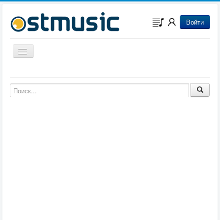
Войти
Включить/выключить навигацию
Музыка из игр
Музыка из фильмов
Музыка из мультфильмов
Музыка из сериалов
Музыка из аниме