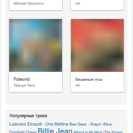
Michael Giacchino
VA
Palworld
Бешеные псы
Tatsuya Yano
VA
Популярные треки
Ludovico Einaudi - Una Mattina
Bee Gees - Stayin' Alive
Billie Jean
Cornfield Chase
Where Is My Mind (The Pixies)