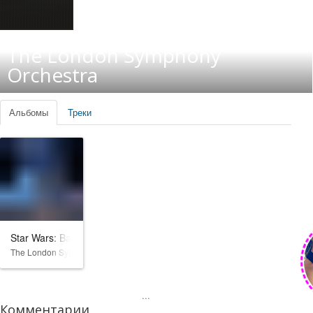
The London Symphony
Orchestra
Альбомы
Треки
Star Wars: Battlefront II
The London Symphony Orchestra
...
Комментарии