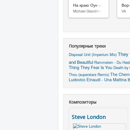
На краю Оук-стрит
Вор
Michael Giacchino
VA
Популярные треки
They 
Disposal Unit (Imperium Mix)
and Beautiful
Rammstein - Du Hast
Thing They Fear Is You
Death by
The Chemic
Thou (superstars Remix)
Ludovico Einaudi - Una Mattina
B
Композиторы
Steve London