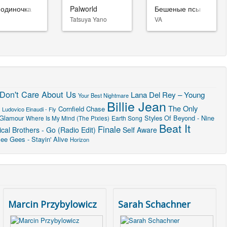
-одиночка
Palworld
Бешеные псы
Tatsuya Yano
VA
Don't Care About Us
Lana Del Rey – Young
Your Best Nightmare
Billie Jean
The Only
Cornfield Chase
Ludovico Einaudi - Fly
 Glamour
Styles Of Beyond - Nine
Earth Song
Where Is My Mind (The Pixies)
Beat It
Finale
al Brothers - Go (Radio Edit)
Self Aware
ee Gees - Stayin' Alive
Horizon
Marcin Przybylowicz
Sarah Schachner