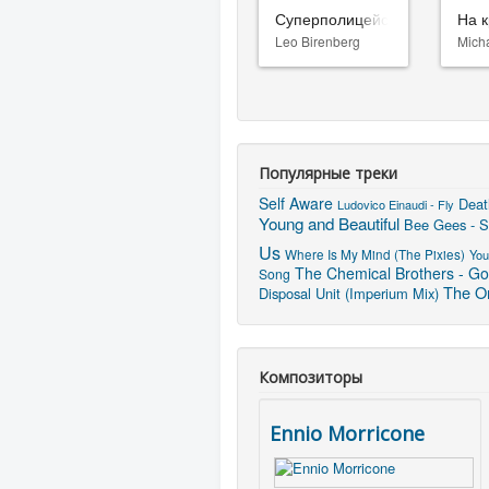
Суперполицейские 3
На к
Leo Birenberg
Mich
Популярные треки
Self Aware
Deat
Ludovico Einaudi - Fly
Young and Beautiful
Bee Gees - St
Us
Where Is My Mind (The Pixies)
You
The Chemical Brothers - Go 
Song
The On
Disposal Unit (Imperium Mix)
Композиторы
Ennio Morricone