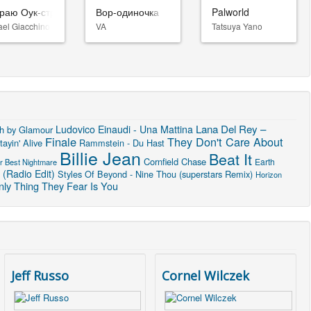
раю Оук-стрит
Вор-одиночка
Palworld
ael Giacchino
VA
Tatsuya Yano
Lana Del Rey –
Ludovico Einaudi - Una Mattina
h by Glamour
Finale
They Don't Care About
ayin' Alive
Rammstein - Du Hast
Billie Jean
Beat It
Cornfield Chase
Earth
r Best Nightmare
(Radio Edit)
Styles Of Beyond - Nine Thou (superstars Remix)
Horizon
ly Thing They Fear Is You
Jeff Russo
Cornel Wilczek