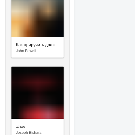
Как приручить дракона
John Powell
Злое
Joseph Bishara