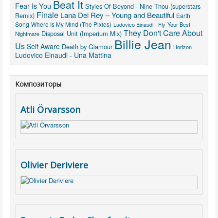
Beat It
Fear Is You
Styles Of Beyond - Nine Thou (superstars
Finale
Lana Del Rey – Young and Beautiful
Remix)
Earth
Song
Where Is My Mind (The Pixies)
Ludovico Einaudi - Fly
Your Best
They Don't Care About
Disposal Unit (Imperium Mix)
Nightmare
Billie Jean
Us
Self Aware
Death by Glamour
Horizon
Ludovico Einaudi - Una Mattina
Композиторы
Atli Örvarsson
Olivier Deriviere