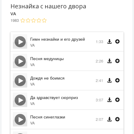
Незнайка с нашего двора
VA
1983
Гимн незнайки и его друзей
1:33
VA
Песня медуницы
2:26
VA
Дождя не боимся
2:41
VA
Да здравствует сюрприз
3:07
VA
Песня синеглазки
2:07
VA