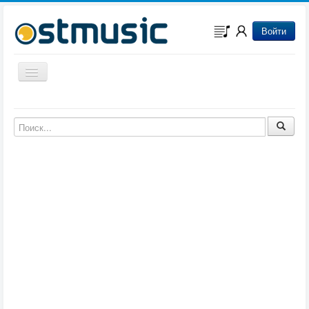
Войти
Включить/выключить навигацию
Музыка из игр
Музыка из фильмов
Музыка из мультфильмов
Музыка из сериалов
Музыка из аниме