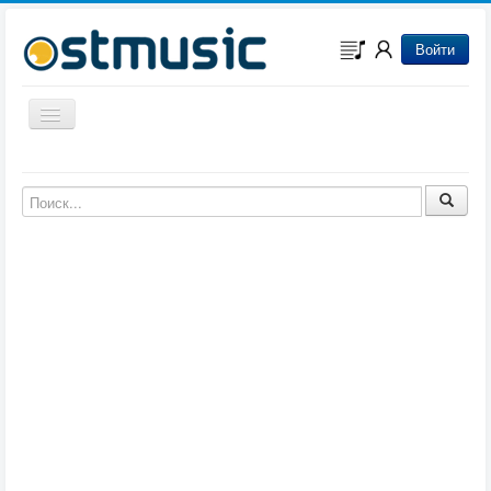
Войти
Включить/выключить навигацию
Музыка из игр
Музыка из фильмов
Музыка из мультфильмов
Музыка из сериалов
Музыка из аниме