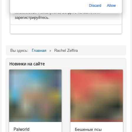
Только зарегистрированные пользователи могут
Discard
Allow
оценивать, оставлять комментарии, создавать
плейлисты
. Пожалуйста, войдите на сайт, или
зарегистрируйтесь.
Вы здесь:
Главная
Rachel Zeffira
Новинки на сайте
Palworld
Бешеные псы