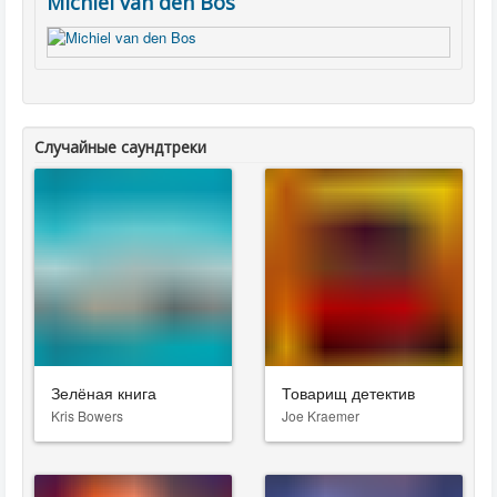
Michiel van den Bos
Случайные саундтреки
Зелёная книга
Товарищ детектив
Kris Bowers
Joe Kraemer