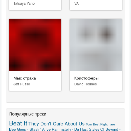
Tatsuya Yano
VA
Мыс страха
Кристоферы
Jeff Russo
David Holmes
Популярные треки
Beat It
They Don't Care About Us
Your Best Nightmare
Bee Gees - Stayin' Alive
Rammstein - Du Hast
Styles Of Beyond -