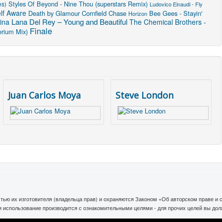
Styles Of Beyond - Nine Thou (superstars Remix)
es)
Ludovico Einaudi - Fly
lf Aware
Death by Glamour
Cornfield Chase
Bee Gees - Stayin'
Horizon
Lana Del Rey – Young and Beautiful
ina
The Chemical Brothers -
Finale
erium Mix)
Juan Carlos Moya
Steve London
тью их изготовителя (владельца прав) и охраняются Законом «Об авторском праве и
ли использование производится с ознакомительными целями - для прочих целей вы до