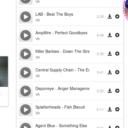
VA
LAB - Beat The Boys
2:25
VA
Amplifire - Perfect Goodbyes
4:06
VA
Killer Barbies - Down The Street
3:35
VA
Central Supply Chain - The Ever Lasting
3:41
VA
Deponeye - Anger Management 101
3:22
Speed: Most Wanted
VA
Splatterheads - Fish Biscuit
3:11
VA
Agent Blue - Something Else
2:21