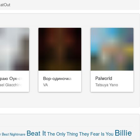
latOut
раю Оук-стрит
Вор-одиночка
Palworld
ael Giacchino
VA
Tatsuya Yano
Billie
Beat It
The Only Thing They Fear Is You
r Best Nightmare