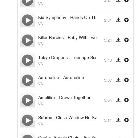
VA
Kid Symphony - Hands On The Money
2:31
VA
Killer Barbies - Baby With Two Head
3:24
VA
Tokyo Dragons - Teenage Screamers
3:43
VA
Adrenaline - Adrenaline
3:07
VA
Amplifire - Drown Together
3:54
VA
Subroc - Close Window No Swear
5:11
VA
Central Supply Chain - Are You Ready