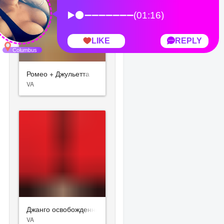
Ромео + Джульетта
VA
Джанго освобожденный
VA