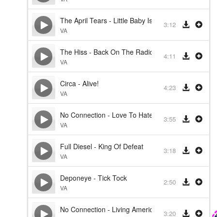
The April Tears - Little Baby Is Coming
3:12
VA
The Hiss - Back On The Radio
4:11
VA
Circa - Alive!
4:23
VA
No Connection - Love To Hate To Love
3:55
VA
Full Diesel - King Of Defeat
3:18
VA
Deponeye - Tick Tock
2:50
VA
No Connection - Living American
3:20