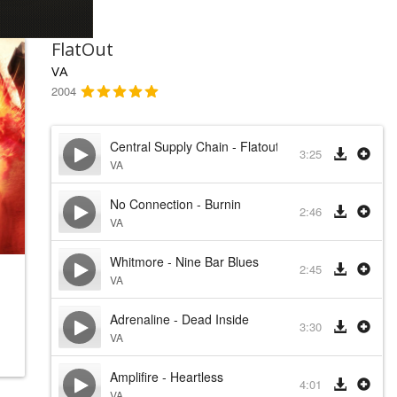
FlatOut
VA
2004
Central Supply Chain - Flatout
3:25
VA
No Connection - Burnin
2:46
VA
Whitmore - Nine Bar Blues
2:45
VA
Adrenaline - Dead Inside
3:30
VA
Amplifire - Heartless
4:01
VA