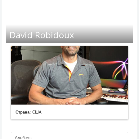
David Robidoux
Страна:
США
Альбомы