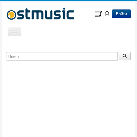
Войти
Включить/выключить навигацию
Музыка из игр
Музыка из фильмов
Музыка из мультфильмов
Музыка из сериалов
Музыка из аниме