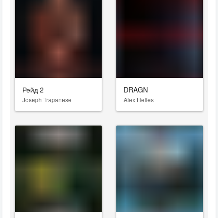
Рейд 2
DRAGN
Joseph Trapanese
Alex Heffes