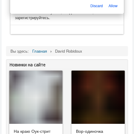
Только зарегистрированные пользователи могут
Discard
Allow
оценивать, оставлять комментарии, создавать
плейлисты
. Пожалуйста, войдите на сайт, или
зарегистрируйтесь.
Вы здесь:
Главная
David Robidoux
Новинки на сайте
На краю Оук-стрит
Вор-одиночка