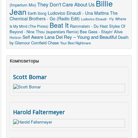
Billie
They Don't Care About Us
(Imperium Mix)
Jean
Ludovico Einaudi - Una Mattina
The
Earth Song
Chemical Brothers - Go (Radio Edit)
Where
Ludovico Einaudi - Fly
Beat It
Rammstein - Du Hast
Styles Of
Is My Mind (The Pixies)
Beyond - Nine Thou (superstars Remix)
Bee Gees - Stayin' Alive
Lana Del Rey – Young and Beautiful
Self Aware
Death
Horizon
by Glamour
Cornfield Chase
Your Best Nightmare
Композиторы
Scott Bomar
Harold Faltermeyer