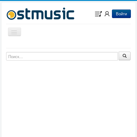
Войти
Включить/выключить навигацию
Музыка из игр
Музыка из фильмов
Музыка из мультфильмов
Музыка из сериалов
Музыка из аниме