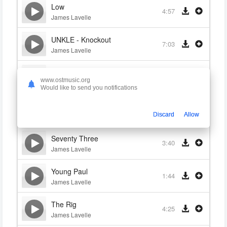
Low
4:57
James Lavelle
UNKLE - Knockout
7:03
James Lavelle
Old Paul
4:26
www.ostmusic.org
James Lavelle
Would like to send you notifications
Prelude
2:17
Discard
Allow
James Lavelle
Seventy Three
3:40
James Lavelle
Young Paul
1:44
James Lavelle
The Rig
4:25
James Lavelle