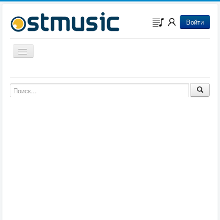
Войти
Включить/выключить навигацию
Музыка из игр
Музыка из фильмов
Музыка из мультфильмов
Музыка из сериалов
Музыка из аниме