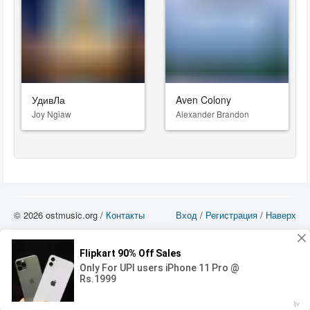
УдивЛа
Aven Colony
Joy Ngiaw
Alexander Brandon
© 2026 ostmusic.org /
Контакты
Вход
/
Регистрация
/
Наверх
Все аудио материалы являются собственностью их изготовителя (владельца
прав) и охраняются Законом «Об авторском праве и смежных правах». Вы
можете использовать такие материалы только в том в случае, если
использование производится с ознакомительными целями - для прочих целей
вы должны приобрести лицензионную запись.
00:00
00:00