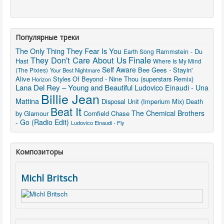
Популярные треки
The Only Thing They Fear Is You
Rammstein - Du
Earth Song
They Don't Care About Us
Finale
Hast
Where Is My Mind
Self Aware
Bee Gees - Stayin'
(The Pixies)
Your Best Nightmare
Alive
Styles Of Beyond - Nine Thou (superstars Remix)
Horizon
Lana Del Rey – Young and Beautiful
Ludovico Einaudi - Una
Billie Jean
Mattina
Disposal Unit (Imperium Mix)
Death
Beat It
The Chemical Brothers
by Glamour
Cornfield Chase
- Go (Radio Edit)
Ludovico Einaudi - Fly
Композиторы
Michl Britsch