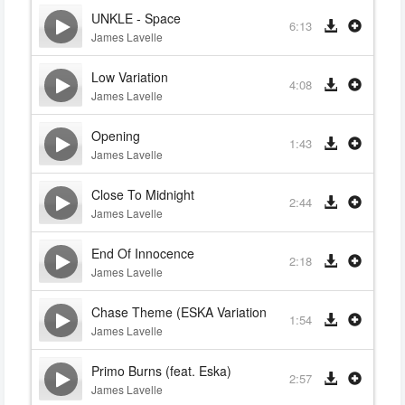
UNKLE - Space
6:13
James Lavelle
Low Variation
4:08
James Lavelle
Opening
1:43
James Lavelle
Close To Midnight
2:44
James Lavelle
End Of Innocence
2:18
James Lavelle
Chase Theme (ESKA Variation)
1:54
James Lavelle
Primo Burns (feat. Eska)
2:57
James Lavelle