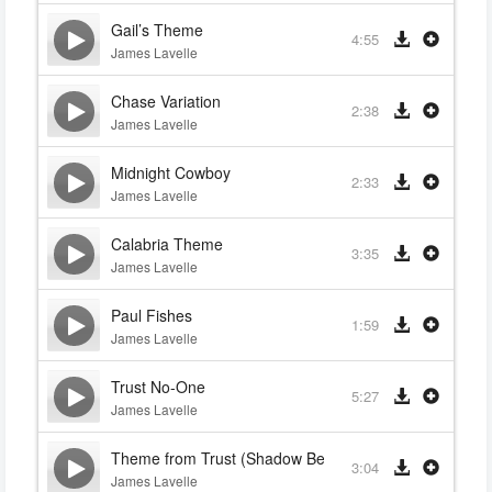
Gail’s Theme
4:55
James Lavelle
Chase Variation
2:38
James Lavelle
Midnight Cowboy
2:33
James Lavelle
Calabria Theme
3:35
James Lavelle
Paul Fishes
1:59
James Lavelle
Trust No-One
5:27
James Lavelle
Theme from Trust (Shadow Beat) (Original Version)
3:04
James Lavelle