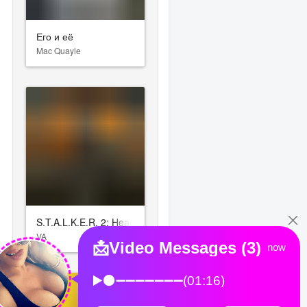
Его и её
Mac Quayle
S.T.A.L.K.E.R. 2: Heart of Chornobyl
VA