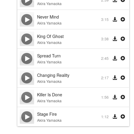
Akira Yamaoka
Never Mind
3:15
Akira Yamaoka
King Of Ghost
3:38
Akira Yamaoka
Spread Turn
2:45
Akira Yamaoka
Changing Reality
2:17
Akira Yamaoka
Killer Is Done
1:56
Akira Yamaoka
Stage Fire
1:12
Akira Yamaoka