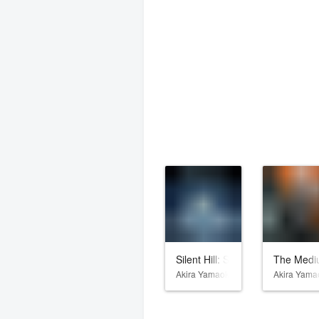
Silent Hill: Shattered Memories
The Medi
Akira Yamaoka
Akira Yama