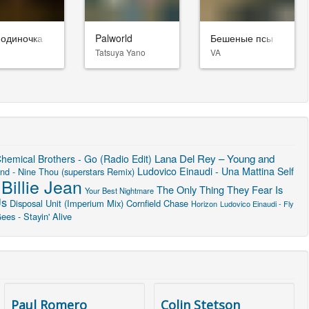
-одиночка
Palworld
Бешеные псы
Tatsuya Yano
VA
Lana Del Rey – Young and
hemical Brothers - Go (Radio Edit)
Ludovico Einaudi - Una Mattina
Self
nd - Nine Thou (superstars Remix)
Billie Jean
The Only Thing They Fear Is
Your Best Nightmare
Us
Disposal Unit (Imperium Mix)
Cornfield Chase
Horizon
Ludovico Einaudi - Fly
es - Stayin' Alive
Paul Romero
Colin Stetson