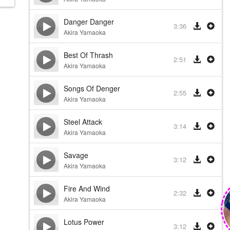
Danger Danger
3:36
Akira Yamaoka
Best Of Thrash
2:51
Akira Yamaoka
Songs Of Denger
2:55
Akira Yamaoka
Steel Attack
3:14
Akira Yamaoka
Savage
3:12
Akira Yamaoka
Fire And Wind
2:32
Akira Yamaoka
Lotus Power
3:12