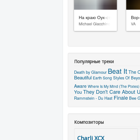
На краю Оук-стрит
Вор
Michael Giacchino
VA
Популярные треки
Beat It
The C
Death by Glamour
Beautiful
Styles Of Beyo
Earth Song
Aware
Where Is My Mind (The Pixies)
They Don't Care About 
You
Finale
Rammstein - Du Hast
Bee Ge
Композиторы
Charli XCX