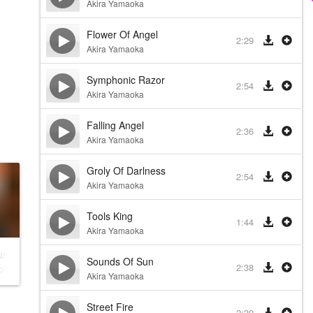
Akira Yamaoka
Flower Of Angel
2:29
Akira Yamaoka
Symphonic Razor
2:54
Akira Yamaoka
Falling Angel
2:36
Akira Yamaoka
Groly Of Darlness
2:54
Akira Yamaoka
Tools King
1:44
Akira Yamaoka
um
Sounds Of Sun
2:38
oka
Akira Yamaoka
Street Fire
2:39