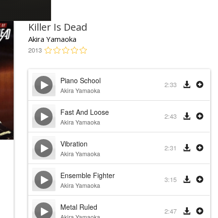
Killer Is Dead
Akira Yamaoka
2013
Piano School
2:33
Akira Yamaoka
Fast And Loose
2:43
Akira Yamaoka
Vibration
2:31
Akira Yamaoka
Ensemble Fighter
3:15
Akira Yamaoka
Metal Ruled
2:47
Akira Yamaoka