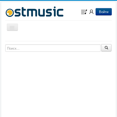
Войти
Включить/выключить навигацию
Музыка из игр
Музыка из фильмов
Музыка из мультфильмов
Музыка из сериалов
Музыка из аниме