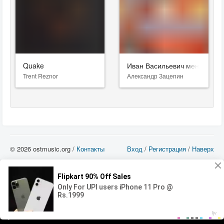
Quake
Иван Васильевич меняет пр
Trent Reznor
Александр Зацепин
© 2026 ostmusic.org /
Контакты
Вход
/
Регистрация
/
Наверх
Все аудио материалы являются собственностью их изготовителя (владельца
прав) и охраняются Законом «Об авторском праве и смежных правах». Вы
можете использовать такие материалы только в том в случае, если
использование производится с ознакомительными целями - для прочих целей
вы должны приобрести лицензионную запись.
00:00
00:00
Error loading media: File could not be played