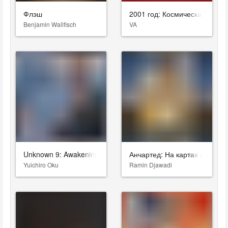
Флэш
2001 год: Космическая одисс
Benjamin Wallfisch
VA
Unknown 9: Awakening
Анчартед: На картах не знач
Yuichiro Oku
Ramin Djawadi