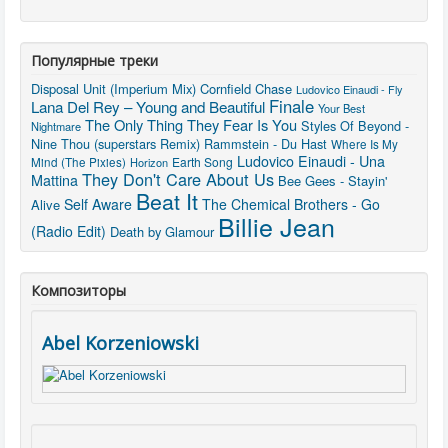
Популярные треки
Disposal Unit (Imperium Mix)
Cornfield Chase
Ludovico Einaudi - Fly
Finale
Lana Del Rey – Young and Beautiful
Your Best
The Only Thing They Fear Is You
Styles Of Beyond -
Nightmare
Nine Thou (superstars Remix)
Rammstein - Du Hast
Where Is My
Ludovico Einaudi - Una
Earth Song
Mind (The Pixies)
Horizon
They Don't Care About Us
Mattina
Bee Gees - Stayin'
Beat It
Self Aware
The Chemical Brothers - Go
Alive
Billie Jean
(Radio Edit)
Death by Glamour
Композиторы
Abel Korzeniowski