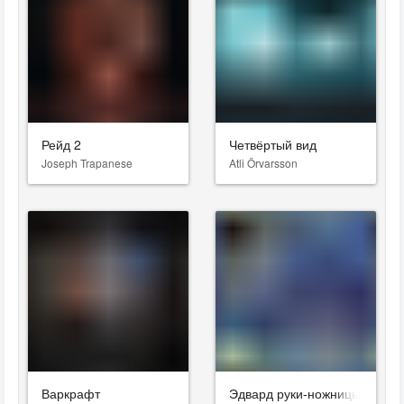
Рейд 2
Четвёртый вид
Joseph Trapanese
Atli Örvarsson
Варкрафт
Эдвард руки-ножницы