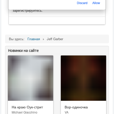
оценивать, оставлять комментарии, создавать
Discard
Allow
плейлисты
. Пожалуйста, войдите на сайт, или
зарегистрируйтесь.
Вы здесь:
Главная
Jeff Garber
Новинки на сайте
На краю Оук-стрит
Вор-одиночка
Michael Giacchino
VA