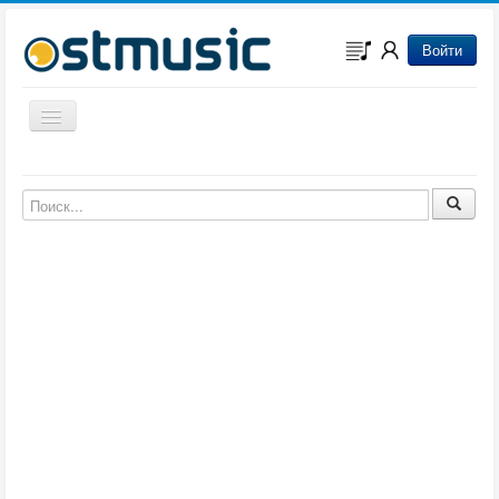
Войти
Включить/выключить навигацию
Музыка из игр
Музыка из фильмов
Музыка из мультфильмов
Музыка из сериалов
Музыка из аниме