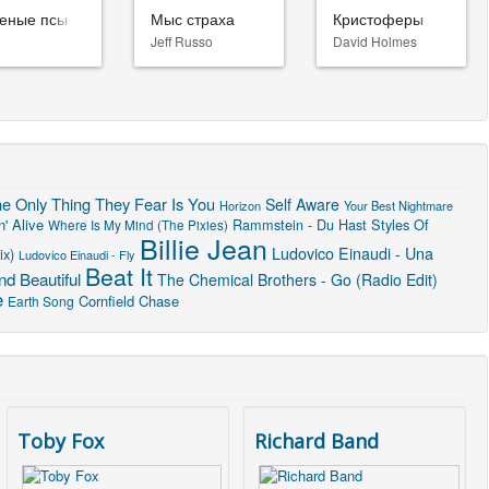
еные псы
Мыс страха
Кристоферы
Jeff Russo
David Holmes
e Only Thing They Fear Is You
Self Aware
Horizon
Your Best Nightmare
' Alive
Rammstein - Du Hast
Styles Of
Where Is My Mind (The Pixies)
Billie Jean
Ludovico Einaudi - Una
ix)
Ludovico Einaudi - Fly
Beat It
d Beautiful
The Chemical Brothers - Go (Radio Edit)
e
Cornfield Chase
Earth Song
Toby Fox
Richard Band