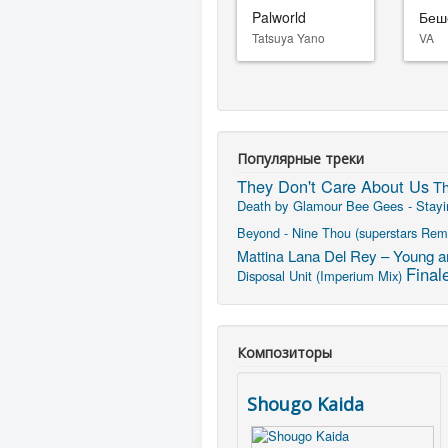
Palworld
Беш
Tatsuya Yano
VA
Популярные треки
They Don't Care About Us
Th
Death by Glamour
Bee Gees - Stayin
Beyond - Nine Thou (superstars Rem
Mattina
Lana Del Rey – Young an
Final
Disposal Unit (Imperium Mix)
Композиторы
Shougo Kaida