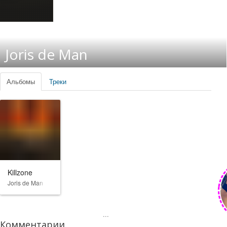
Joris de Man
Альбомы
Треки
Killzone
Joris de Man
...
Комментарии