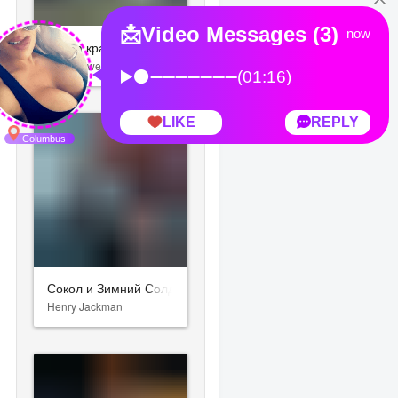
Тайна красной планеты
John Powell
Сокол и Зимний Солдат
Henry Jackman