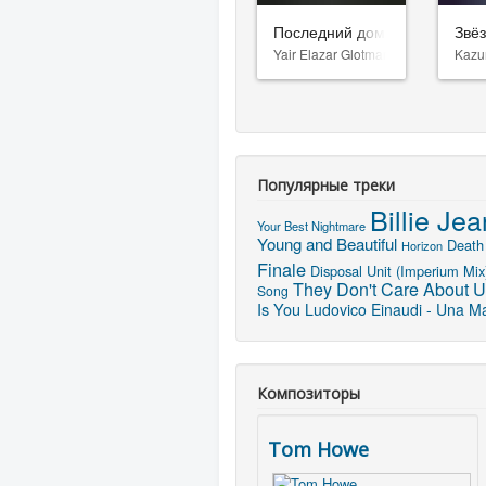
Последний дом
Звё
Yair Elazar Glotman
Kazu
Популярные треки
Billie Jea
Your Best Nightmare
Young and Beautiful
Death
Horizon
Finale
Disposal Unit (Imperium Mix
They Don't Care About 
Song
Is You
Ludovico Einaudi - Una Ma
Композиторы
Tom Howe