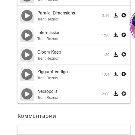
Parallel Dimensions
2:16
Trent Reznor
Intermission
1:26
Trent Reznor
Gloom Keep
1:30
Trent Reznor
Ziggurat Vertigo
1:04
Trent Reznor
Necropolis
2:00
Trent Reznor
Комментарии