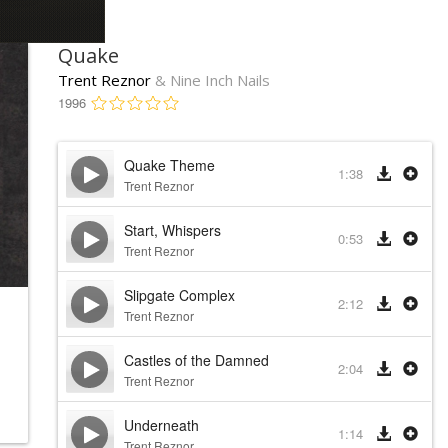
Quake
Trent Reznor
& Nine Inch Nails
1996
Quake Theme
1:38
Trent Reznor
Start, Whispers
0:53
Trent Reznor
Slipgate Complex
2:12
Trent Reznor
Castles of the Damned
2:04
Trent Reznor
Underneath
1:14
Trent Reznor