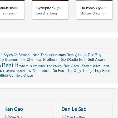
здные войны: Видения. Девятый джедай
Суперполицейские 3
На краю Оук-стрит
ma Jinnouchi
Leo Birenberg
Michael Giacchino
n
Lana Del Rey –
Styles Of Beyond - Nine Thou (superstars Remix)
The Chemical Brothers - Go (Radio Edit)
Self Aware
 by Glamour
Beat It
)
Bee Gees - Stayin' Alive
Where Is My Mind (The Pixies)
Earth
Us
The Only Thing They Fear
Rammstein - Du Hast
Ludovico Einaudi - Fly
ttina
Cornfield Chase
Kan Gao
Dan Le Sac