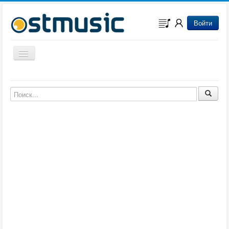
Войти
Включить/выключить навигацию
Музыка из игр
Музыка из фильмов
Музыка из мультфильмов
Музыка из сериалов
Музыка из аниме