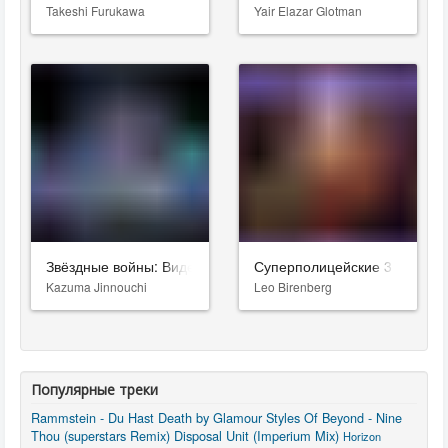
Takeshi Furukawa
Yair Elazar Glotman
Звёздные войны: Видения. Девятый джедай
Суперполицейские 3
Kazuma Jinnouchi
Leo Birenberg
Популярные треки
Rammstein - Du Hast
Death by Glamour
Styles Of Beyond - Nine
Thou (superstars Remix)
Disposal Unit (Imperium Mix)
Horizon