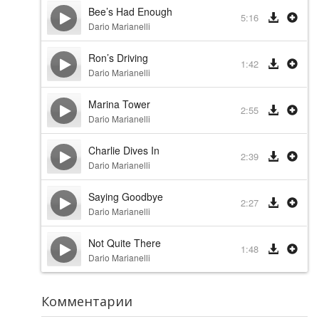
Bee’s Had Enough
5:16
Dario Marianelli
Ron’s Driving
1:42
Dario Marianelli
Marina Tower
2:55
Dario Marianelli
Charlie Dives In
2:39
Dario Marianelli
Saying Goodbye
2:27
Dario Marianelli
Not Quite There
1:48
Dario Marianelli
Комментарии