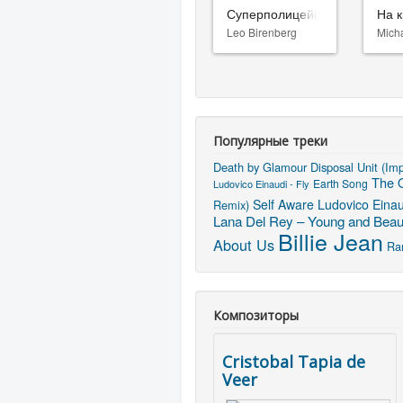
Суперполицейские 3
На к
Leo Birenberg
Mich
Популярные треки
Death by Glamour
Disposal Unit (Im
The O
Earth Song
Ludovico Einaudi - Fly
Self Aware
Ludovico Einau
Remix)
Lana Del Rey – Young and Beaut
Billie Jean
About Us
Ra
Композиторы
Cristobal Tapia de
Veer