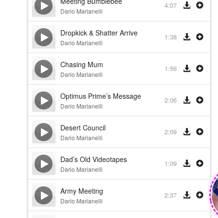
Meeting Bumblebee
4:07
Dario Marianelli
Dropkick & Shatter Arrive
1:38
Dario Marianelli
Chasing Mum
1:56
Dario Marianelli
Optimus Prime’s Message
2:06
Dario Marianelli
Desert Council
2:09
Dario Marianelli
Dad’s Old Videotapes
1:09
Dario Marianelli
Army Meeting
2:37
Dario Marianelli