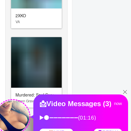
2XKO
VA
Murdered: Soul Suspect
Jason Graves