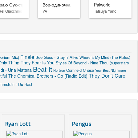
раю Оук-стрит
Вор-одиночка
Palworld
ael Giacchino
VA
Tatsuya Yano
Finale
perium Mix)
Bee Gees - Stayin' Alive
Where Is My Mind (The Pixies)
nly Thing They Fear Is You
Styles Of Beyond - Nine Thou (superstars
Beat It
di - Una Mattina
Cornfield Chase
Horizon
Your Best Nightmare
They Don't Care
iful
The Chemical Brothers - Go (Radio Edit)
mmstein - Du Hast
Ryan Lott
Pengus