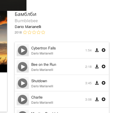
Бамблби
Bumblebee
Dario Marianelli
2018
Cybertron Falls
1:54
Dario Marianelli
Bee on the Run
2:18
Dario Marianelli
Shutdown
3:45
Dario Marianelli
Charlie
3:08
Dario Marianelli