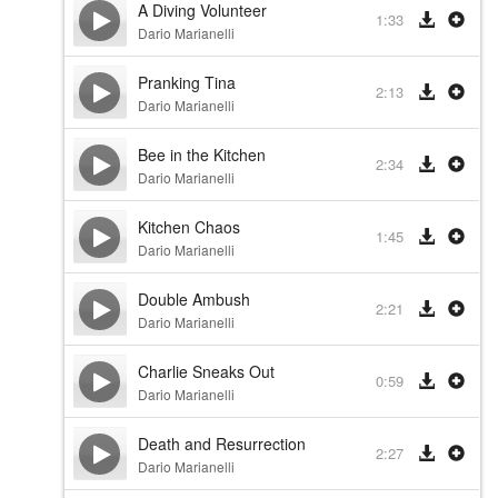
A Diving Volunteer
1:33
Dario Marianelli
Pranking Tina
2:13
Dario Marianelli
Bee in the Kitchen
2:34
Dario Marianelli
Kitchen Chaos
1:45
Dario Marianelli
Double Ambush
2:21
Dario Marianelli
Charlie Sneaks Out
0:59
Dario Marianelli
Death and Resurrection
2:27
Dario Marianelli