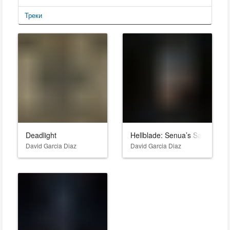
Треки
Deadlight
Hellblade: Senua’s Sacrifice
David Garcia Diaz
David Garcia Diaz