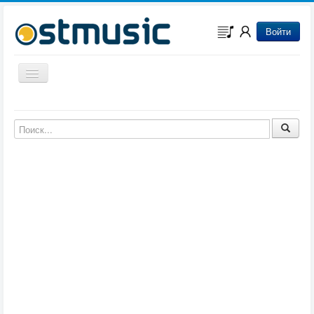
Войти
Включить/выключить навигацию
Музыка из игр
Музыка из фильмов
Музыка из мультфильмов
Музыка из сериалов
Музыка из аниме