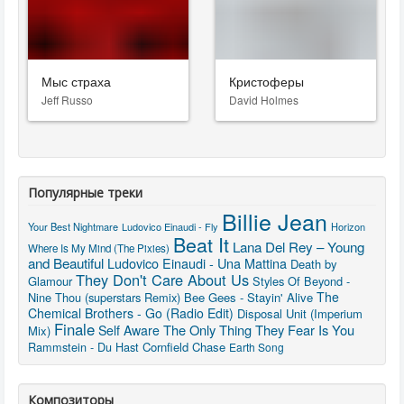
Мыс страха
Кристоферы
Jeff Russo
David Holmes
Популярные треки
Billie Jean
Your Best Nightmare
Ludovico Einaudi - Fly
Horizon
Beat It
Lana Del Rey – Young
Where Is My Mind (The Pixies)
and Beautiful
Ludovico Einaudi - Una Mattina
Death by
They Don't Care About Us
Glamour
Styles Of Beyond -
The
Nine Thou (superstars Remix)
Bee Gees - Stayin' Alive
Chemical Brothers - Go (Radio Edit)
Disposal Unit (Imperium
Finale
The Only Thing They Fear Is You
Self Aware
Mix)
Rammstein - Du Hast
Cornfield Chase
Earth Song
Композиторы