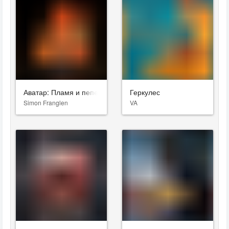
Аватар: Пламя и пепел
Геркулес
Simon Franglen
VA