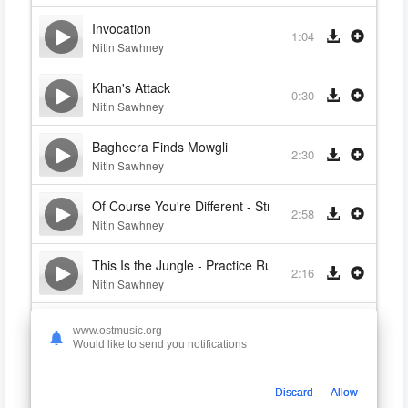
Invocation
1:04
Nitin Sawhney
Khan's Attack
0:30
Nitin Sawhney
Bagheera Finds Mowgli
2:30
Nitin Sawhney
Of Course You're Different - Straight Back to the Caves
2:58
Nitin Sawhney
This Is the Jungle - Practice Running
2:16
Nitin Sawhney
The Monkey
0:43
www.ostmusic.org
Nitin Sawhney
Would like to send you notifications
Give Him to the Tiger
1:19
Discard
Allow
Nitin Sawhney