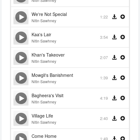
Nitin Sawhney
We're Not Special
1:22
Nitin Sawhney
Kaa's Lair
3:54
Nitin Sawhney
Khan's Takeover
2:07
Nitin Sawhney
Mowgli's Banishment
1:39
Nitin Sawhney
Bagheera's Visit
4:19
Nitin Sawhney
Village Life
2:40
Nitin Sawhney
Come Home
1:49