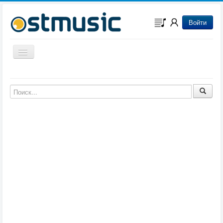
Войти
Включить/выключить навигацию
Музыка из игр
Музыка из фильмов
Музыка из мультфильмов
Музыка из сериалов
Музыка из аниме