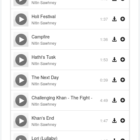
Nitin Sawhney
Holi Festival
1:37
Nitin Sawhney
Campfire
1:36
Nitin Sawhney
Hathi's Tusk
1:53
Nitin Sawhney
The Next Day
0:39
Nitin Sawhney
Challenging Khan - The Fight - There's the Hunter
4:49
Nitin Sawhney
Khan's End
1:47
Nitin Sawhney
Lori (Lullaby)