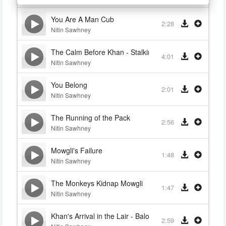
You Are A Man Cub
2:28
Nitin Sawhney
The Calm Before Khan - Stalking the Man Cub - The T
4:01
Nitin Sawhney
You Belong
2:01
Nitin Sawhney
The Running of the Pack
2:56
Nitin Sawhney
Mowgli's Failure
1:48
Nitin Sawhney
The Monkeys Kidnap Mowgli
1:47
Nitin Sawhney
Khan's Arrival in the Lair - Baloo and Bagheera Save 
2:59