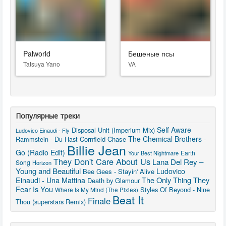
Palworld
Бешеные псы
Tatsuya Yano
VA
Популярные треки
Self Aware
Disposal Unit (Imperium Mix)
Ludovico Einaudi - Fly
The Chemical Brothers -
Rammstein - Du Hast
Cornfield Chase
Billie Jean
Go (Radio Edit)
Earth
Your Best Nightmare
They Don't Care About Us
Lana Del Rey –
Song
Horizon
Young and Beautiful
Ludovico
Bee Gees - Stayin' Alive
The Only Thing They
Einaudi - Una Mattina
Death by Glamour
Fear Is You
Styles Of Beyond - Nine
Where Is My Mind (The Pixies)
Beat It
Finale
Thou (superstars Remix)