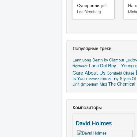
Суперполицейские 3
На к
Leo Birenberg
Mich
Популярные треки
Ludov
Death by Glamour
Earth Song
Lana Del Rey – Young a
Nightmare
Care About Us
Cornfield Chase
Is You
Styles Of
Ludovico Einaudi - Fly
The Chemical B
Unit (Imperium Mix)
Композиторы
David Holmes