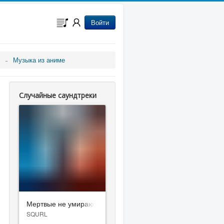
Войти
Музыка из аниме
Случайные саундтреки
Мертвые не умирают
SQURL