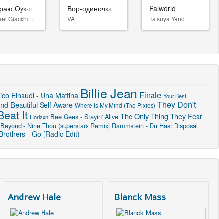
раю Оук-стрит
Вор-одиночка
Palworld
ael Giacchino
VA
Tatsuya Yano
Billie Jean
Finale
ico Einaudi - Una Mattina
Your Best
They Don't
nd Beautiful
Self Aware
Where Is My Mind (The Pixies)
Beat It
The Only Thing They Fear
Bee Gees - Stayin' Alive
Horizon
 Beyond - Nine Thou (superstars Remix)
Rammstein - Du Hast
Disposal
rothers - Go (Radio Edit)
Andrew Hale
Blanck Mass