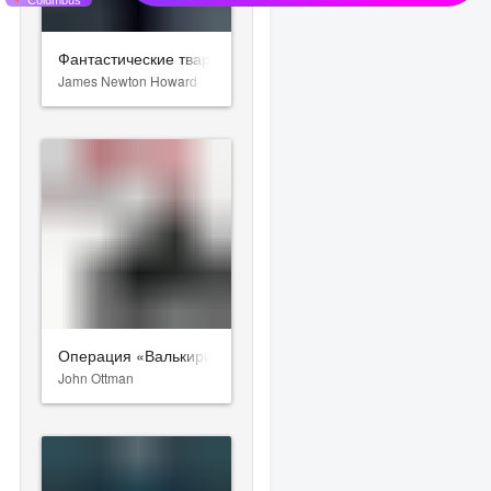
Фантастические твари: Преступления Грин-де-Вальда
James Newton Howard
Операция «Валькирия»
John Ottman