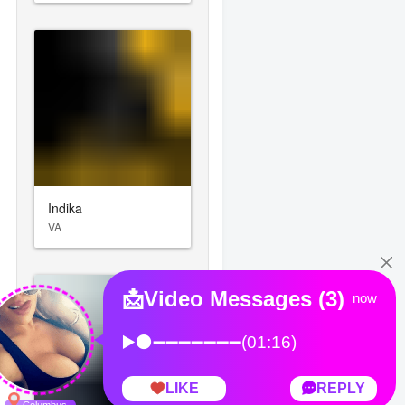
Indika
VA