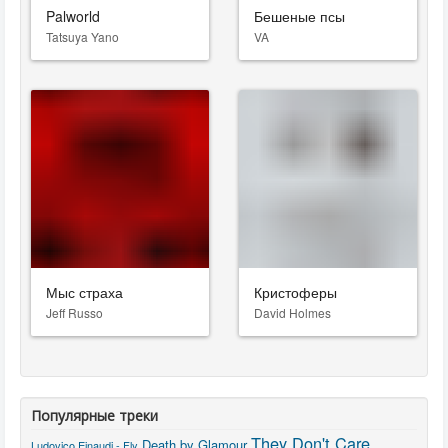
Palworld
Бешеные псы
Tatsuya Yano
VA
Мыс страха
Кристоферы
Jeff Russo
David Holmes
Популярные треки
They Don't Care
Death by Glamour
Ludovico Einaudi - Fly