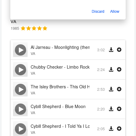
Детективное агентство «Лунный свет»
Discard
Allow
Moonlighting
VA
1985
Al Jarreau - Moonlighting (theme)
3:02
VA
Chubby Checker - Limbo Rock
2:24
VA
The Isley Brothers - This Old Heart Of Mine (Is Weak 
2:53
VA
Cybill Shepherd - Blue Moon
2:20
VA
Cybill Shepherd - I Told Ya I Love Ya, Now Get Out
2:05
VA