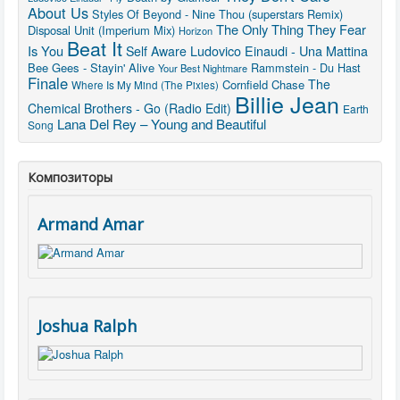
About Us
Styles Of Beyond - Nine Thou (superstars Remix)
The Only Thing They Fear
Disposal Unit (Imperium Mix)
Horizon
Beat It
Is You
Ludovico Einaudi - Una Mattina
Self Aware
Bee Gees - Stayin' Alive
Rammstein - Du Hast
Your Best Nightmare
Finale
The
Cornfield Chase
Where Is My Mind (The Pixies)
Billie Jean
Chemical Brothers - Go (Radio Edit)
Earth
Lana Del Rey – Young and Beautiful
Song
Композиторы
Armand Amar
Joshua Ralph