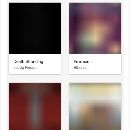
Death Stranding
Рокетмен
Ludvig Forssell
Elton John