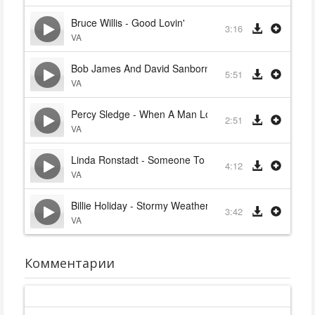
Bruce Willis - Good Lovin'
3:16
VA
Bob James And David Sanborn - Since I Fell For You
5:51
VA
Percy Sledge - When A Man Loves A Woman
2:51
VA
Linda Ronstadt - Someone To Watch Over Me
4:12
VA
Billie Holiday - Stormy Weather
3:42
VA
Комментарии