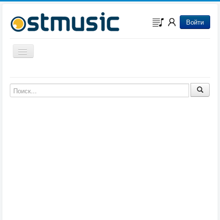
Войти
Включить/выключить навигацию
Музыка из игр
Музыка из фильмов
Музыка из мультфильмов
Музыка из сериалов
Музыка из аниме