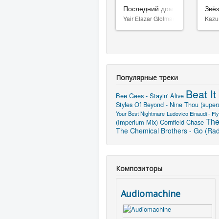
Последний дом
Звё
Yair Elazar Glotman
Kazu
Популярные треки
Beat It
Bee Gees - Stayin' Alive
Styles Of Beyond - Nine Thou (super
Your Best Nightmare
Ludovico Einaudi - Fly
The
(Imperium Mix)
Cornfield Chase
The Chemical Brothers - Go (Radi
Композиторы
Audiomachine