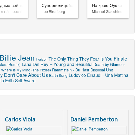
здные войны: Видения. Девятый джедай
Суперполицейские 3
На краю Оук-стрит
ma Jinnouchi
Leo Birenberg
Michael Giacchino
Billie Jean
Finale
The Only Thing They Fear Is You
Horizon
Lana Del Rey – Young and Beautiful
stars Remix)
Death by Glamour
Rammstein - Du Hast
Disposal Unit
Where Is My Mind (The Pixies)
y Don't Care About Us
Ludovico Einaudi - Una Mattina
Earth Song
o Edit)
Self Aware
Carlos Viola
Daniel Pemberton