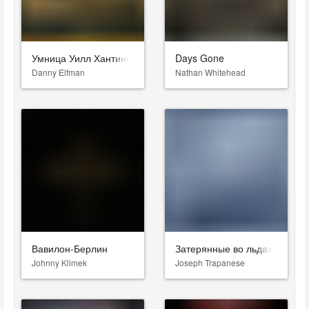
Умница Уилл Хантинг
Days Gone
Danny Elfman
Nathan Whitehead
Вавилон-Берлин
Затерянные во льдах
Johnny Klimek
Joseph Trapanese