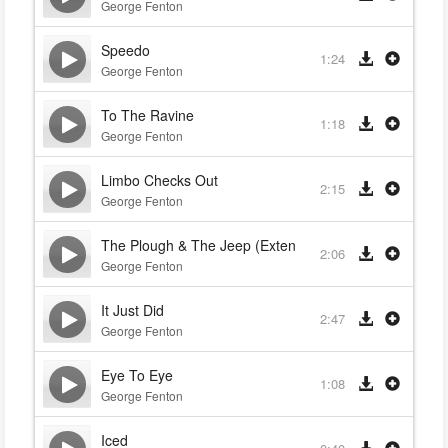
George Fenton
Speedo
1:24
George Fenton
To The Ravine
1:18
George Fenton
Limbo Checks Out
2:15
George Fenton
The Plough & The Jeep (Extended)
2:06
George Fenton
It Just Did
2:47
George Fenton
Eye To Eye
1:08
George Fenton
Iced