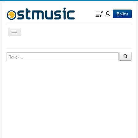
Войти
Включить/выключить навигацию
Музыка из игр
Музыка из фильмов
Музыка из мультфильмов
Музыка из сериалов
Музыка из аниме