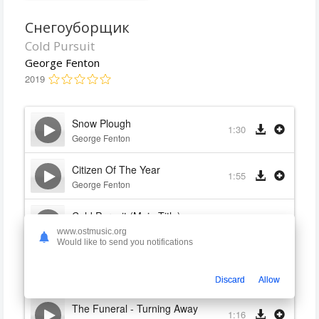
Снегоуборщик
Cold Pursuit
George Fenton
2019
Snow Plough
1:30
George Fenton
Citizen Of The Year
1:55
George Fenton
Cold Pursuit (Main Title)
0:37
George Fenton
www.ostmusic.org
Would like to send you notifications
News Of Kyle
1:19
George Fenton
Discard
Allow
The Funeral - Turning Away
1:16