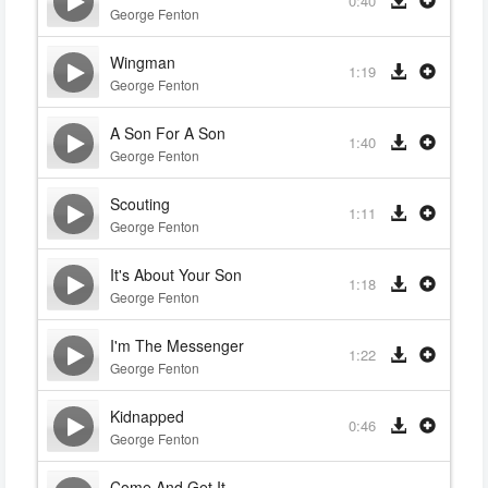
0:40
George Fenton
Wingman
1:19
George Fenton
A Son For A Son
1:40
George Fenton
Scouting
1:11
George Fenton
It's About Your Son
1:18
George Fenton
I'm The Messenger
1:22
George Fenton
Kidnapped
0:46
George Fenton
Come And Get It