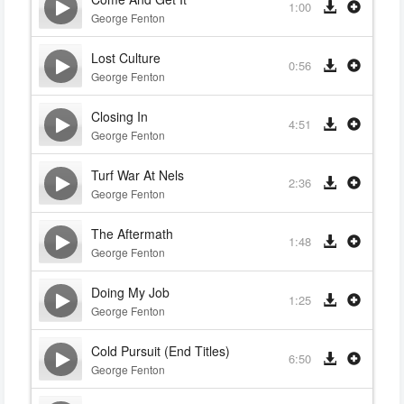
1:00
George Fenton
Lost Culture
0:56
George Fenton
Closing In
4:51
George Fenton
Turf War At Nels
2:36
George Fenton
The Aftermath
1:48
George Fenton
Doing My Job
1:25
George Fenton
Cold Pursuit (End Titles)
6:50
George Fenton