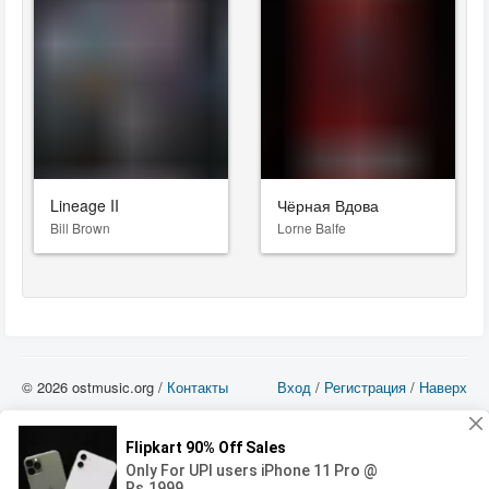
Lineage II
Чёрная Вдова
Bill Brown
Lorne Balfe
© 2026 ostmusic.org /
Контакты
Вход
/
Регистрация
/
Наверх
Все аудио материалы являются собственностью их изготовителя (владельца
прав) и охраняются Законом «Об авторском праве и смежных правах». Вы
можете использовать такие материалы только в том в случае, если
использование производится с ознакомительными целями - для прочих целей