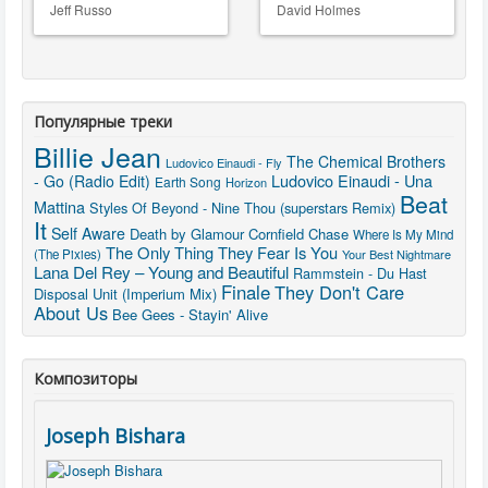
Jeff Russo
David Holmes
Популярные треки
Billie Jean
The Chemical Brothers
Ludovico Einaudi - Fly
Ludovico Einaudi - Una
- Go (Radio Edit)
Earth Song
Horizon
Beat
Mattina
Styles Of Beyond - Nine Thou (superstars Remix)
It
Self Aware
Death by Glamour
Cornfield Chase
Where Is My Mind
The Only Thing They Fear Is You
(The Pixies)
Your Best Nightmare
Lana Del Rey – Young and Beautiful
Rammstein - Du Hast
Finale
They Don't Care
Disposal Unit (Imperium Mix)
About Us
Bee Gees - Stayin' Alive
Композиторы
Joseph Bishara