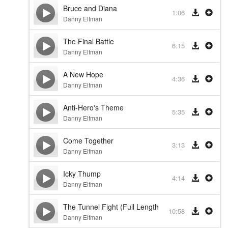
Bruce and Diana
1:06
Danny Elfman
The Final Battle
6:15
Danny Elfman
A New Hope
4:36
Danny Elfman
Anti-Hero's Theme
5:35
Danny Elfman
Come Together
3:13
Danny Elfman
Icky Thump
4:14
Danny Elfman
The Tunnel Fight (Full Length Bonus Track)
10:58
Danny Elfman