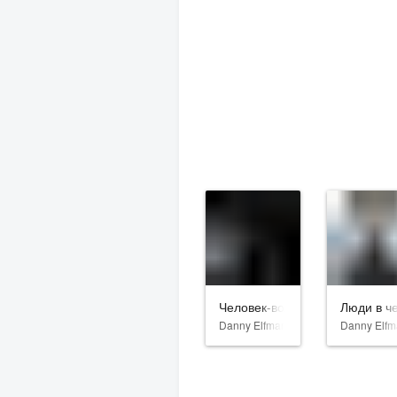
Человек-волк
Люди в ч
Danny Elfman
Danny Elf