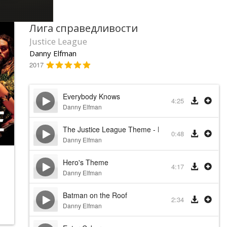
Лига справедливости
Justice League
Danny Elfman
2017
Everybody Knows
4:25
Danny Elfman
The Justice League Theme - Logos
0:48
Danny Elfman
Hero's Theme
4:17
Danny Elfman
Batman on the Roof
2:34
Danny Elfman