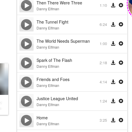
Then There Were Three
1:10
Danny Elfman
The Tunnel Fight
6:24
Danny Elfman
The World Needs Superman
1:00
Danny Elfman
Spark of The Flash
2:18
Danny Elfman
Friends and Foes
4:14
Danny Elfman
Justice League United
1:24
ерном: Интернэшнл
Danny Elfman
man
Home
3:25
Danny Elfman