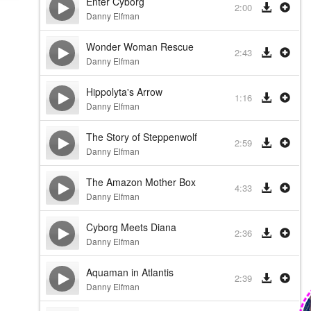
Enter Cyborg
2:00
Danny Elfman
Wonder Woman Rescue
2:43
Danny Elfman
Hippolyta's Arrow
1:16
Danny Elfman
The Story of Steppenwolf
2:59
Danny Elfman
The Amazon Mother Box
4:33
Danny Elfman
Cyborg Meets Diana
2:36
Danny Elfman
Aquaman in Atlantis
2:39
Danny Elfman