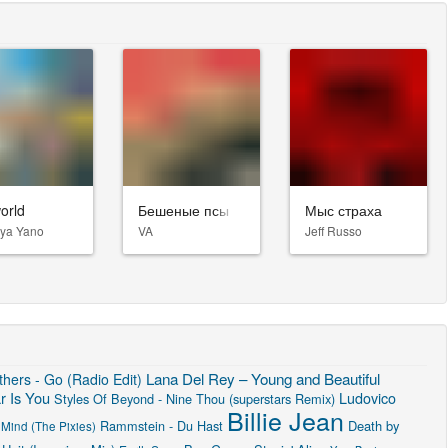
orld
Бешеные псы
Мыс страха
uya Yano
VA
Jeff Russo
Lana Del Rey – Young and Beautiful
hers - Go (Radio Edit)
r Is You
Ludovico
Styles Of Beyond - Nine Thou (superstars Remix)
Billie Jean
Rammstein - Du Hast
Death by
Mind (The Pixies)