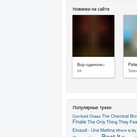
Новинки на сайте
Вор-одиночка
Palw
VA
Tats
Популярные треки
The Chemical Brot
Cornfield Chase
Finale
The Only Thing They Fea
Einaudi - Una Mattina
Where Is My 
Beat It