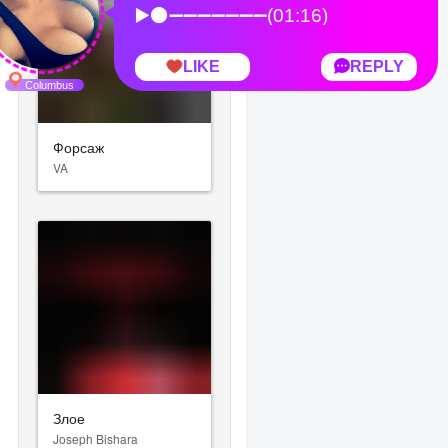
Форсаж
VA
Злое
Joseph Bishara