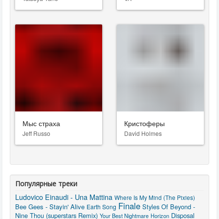
Мыс страха
Кристоферы
Jeff Russo
David Holmes
Популярные треки
Ludovico Einaudi - Una Mattina
Where Is My Mind (The Pixies)
Finale
Bee Gees - Stayin' Alive
Styles Of Beyond -
Earth Song
Nine Thou (superstars Remix)
Disposal
Your Best Nightmare
Horizon