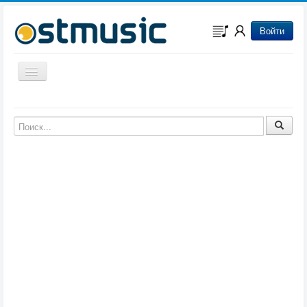
Войти
Включить/выключить навигацию
Музыка из игр
Музыка из фильмов
Музыка из мультфильмов
Музыка из сериалов
Музыка из аниме