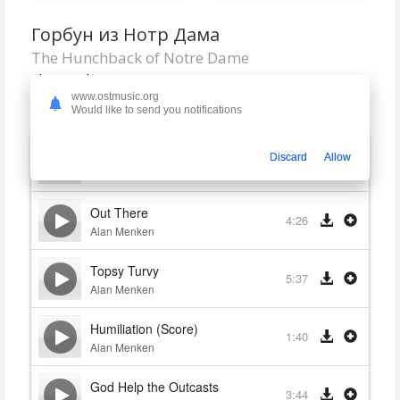
Горбун из Нотр Дама
The Hunchback of Notre Dame
Alan Menken
www.ostmusic.org
1996
Would like to send you notifications
The Bells of Notre Dame
Discard
Allow
6:27
Alan Menken
Out There
4:26
Alan Menken
Topsy Turvy
5:37
Alan Menken
Humiliation (Score)
1:40
Alan Menken
God Help the Outcasts
3:44