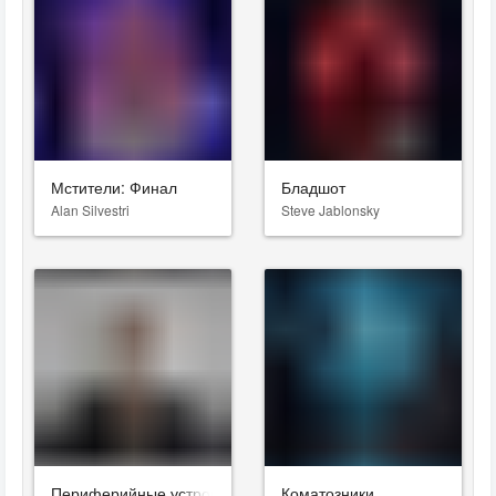
Мстители: Финал
Бладшот
Alan Silvestri
Steve Jablonsky
Периферийные устройства
Коматозники