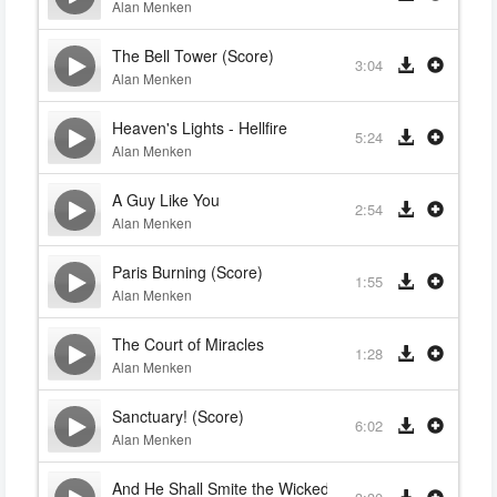
Alan Menken
The Bell Tower (Score)
3:04
Alan Menken
Heaven's Lights - Hellfire
5:24
Alan Menken
A Guy Like You
2:54
Alan Menken
Paris Burning (Score)
1:55
Alan Menken
The Court of Miracles
1:28
Alan Menken
Sanctuary! (Score)
6:02
Alan Menken
And He Shall Smite the Wicked (Score)