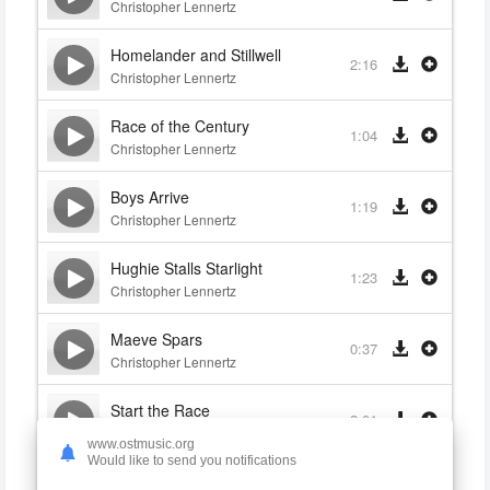
Christopher Lennertz
Homelander and Stillwell
2:16
Christopher Lennertz
Race of the Century
1:04
Christopher Lennertz
Boys Arrive
1:19
Christopher Lennertz
Hughie Stalls Starlight
1:23
Christopher Lennertz
Maeve Spars
0:37
Christopher Lennertz
Start the Race
2:01
Christopher Lennertz
www.ostmusic.org
Would like to send you notifications
Popclaw Climaxes