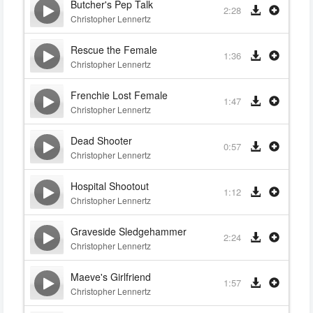
Butcher's Pep Talk
2:28
Christopher Lennertz
Rescue the Female
1:36
Christopher Lennertz
Frenchie Lost Female
1:47
Christopher Lennertz
Dead Shooter
0:57
Christopher Lennertz
Hospital Shootout
1:12
Christopher Lennertz
Graveside Sledgehammer
2:24
Christopher Lennertz
Maeve's Girlfriend
1:57
Christopher Lennertz