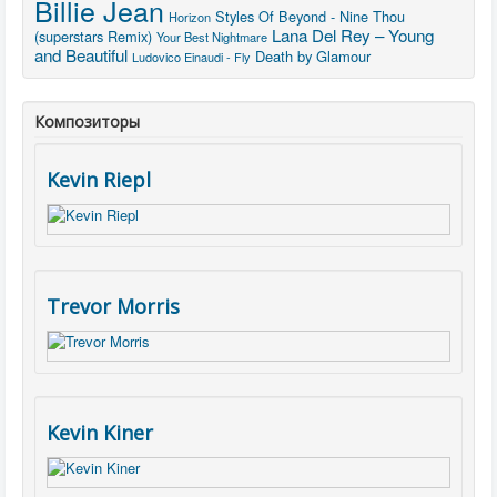
Billie Jean
Styles Of Beyond - Nine Thou
Horizon
Lana Del Rey – Young
(superstars Remix)
Your Best Nightmare
and Beautiful
Death by Glamour
Ludovico Einaudi - Fly
Композиторы
Kevin Riepl
Trevor Morris
Kevin Kiner