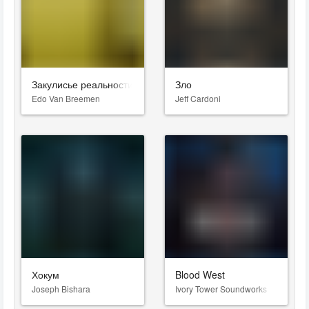
Закулисье реальности
Зло
Edo Van Breemen
Jeff Cardoni
Хокум
Blood West
Joseph Bishara
Ivory Tower Soundworks