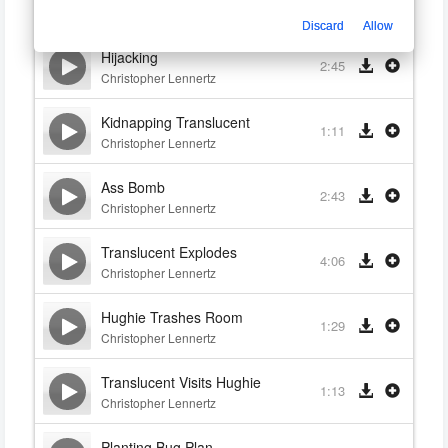
0:56
Christopher Lennertz
Discard
Allow
Hijacking
2:45
Christopher Lennertz
Kidnapping Translucent
1:11
Christopher Lennertz
Ass Bomb
2:43
Christopher Lennertz
Translucent Explodes
4:06
Christopher Lennertz
Hughie Trashes Room
1:29
Christopher Lennertz
Translucent Visits Hughie
1:13
Christopher Lennertz
Planting Bug Plan