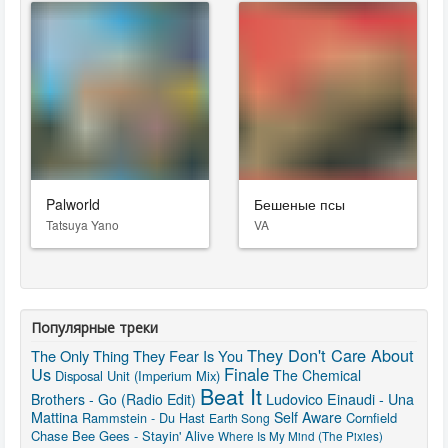
Palworld
Бешеные псы
Tatsuya Yano
VA
Популярные треки
They Don't Care About
The Only Thing They Fear Is You
Us
Finale
The Chemical
Disposal Unit (Imperium Mix)
Beat It
Brothers - Go (Radio Edit)
Ludovico Einaudi - Una
Mattina
Self Aware
Rammstein - Du Hast
Cornfield
Earth Song
Chase
Bee Gees - Stayin' Alive
Where Is My Mind (The Pixies)