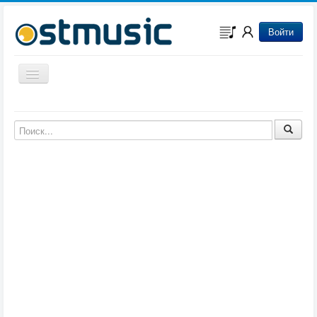
Войти
Включить/выключить навигацию
Музыка из игр
Музыка из фильмов
Музыка из мультфильмов
Музыка из сериалов
Музыка из аниме