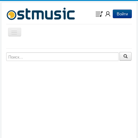
Войти
Включить/выключить навигацию
Музыка из игр
Музыка из фильмов
Музыка из мультфильмов
Музыка из сериалов
Музыка из аниме