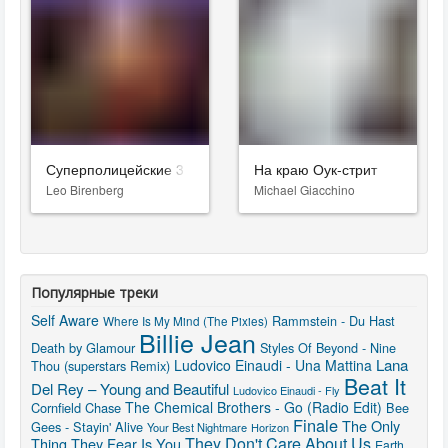
Суперполицейские 3
На краю Оук-стрит
Leo Birenberg
Michael Giacchino
Популярные треки
Self Aware
Rammstein - Du Hast
Where Is My Mind (The Pixies)
Billie Jean
Death by Glamour
Styles Of Beyond - Nine
Lana
Ludovico Einaudi - Una Mattina
Thou (superstars Remix)
Beat It
Del Rey – Young and Beautiful
Ludovico Einaudi - Fly
The Chemical Brothers - Go (Radio Edit)
Cornfield Chase
Bee
Finale
The Only
Gees - Stayin' Alive
Your Best Nightmare
Horizon
They Don't Care About Us
Thing They Fear Is You
Earth