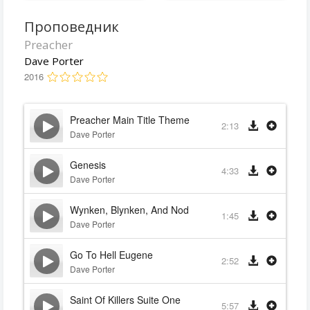
Проповедник
Preacher
Dave Porter
2016
Preacher Main Title Theme
2:13
Dave Porter
Genesis
4:33
Dave Porter
Wynken, Blynken, And Nod
1:45
Dave Porter
Go To Hell Eugene
2:52
Dave Porter
Saint Of Killers Suite One
5:57