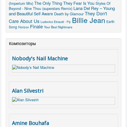
The Only Thing They Fear Is You
(Imperium Mix)
Styles Of
Lana Del Rey – Young
Beyond - Nine Thou (superstars Remix)
They Don't
and Beautiful
Self Aware
Death by Glamour
Billie Jean
Care About Us
Earth
Ludovico Einaudi - Fly
Finale
Song
Horizon
Your Best Nightmare
Композиторы
Nobody's Nail Machine
Alan Silvestri
Amine Bouhafa