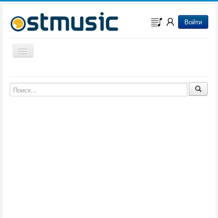
Войти
Включить/выключить навигацию
Музыка из игр
Музыка из фильмов
Музыка из мультфильмов
Музыка из сериалов
Музыка из аниме