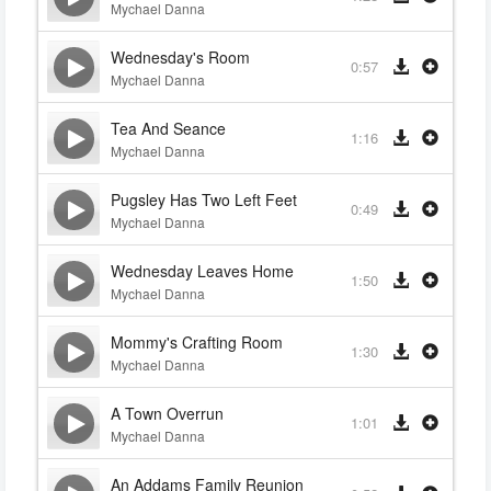
Mychael Danna
Wednesday's Room
0:57
Mychael Danna
Tea And Seance
1:16
Mychael Danna
Pugsley Has Two Left Feet
0:49
Mychael Danna
Wednesday Leaves Home
1:50
Mychael Danna
Mommy's Crafting Room
1:30
Mychael Danna
A Town Overrun
1:01
Mychael Danna
An Addams Family Reunion