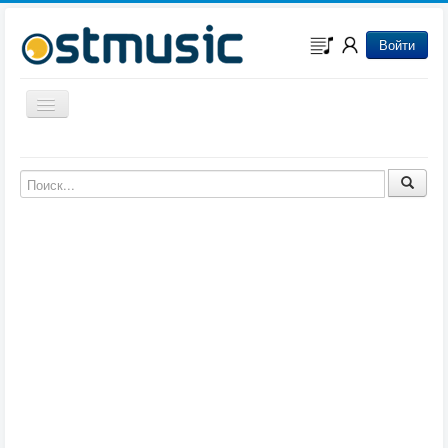
Войти
Включить/выключить навигацию
Музыка из игр
Музыка из фильмов
Музыка из мультфильмов
Музыка из сериалов
Музыка из аниме