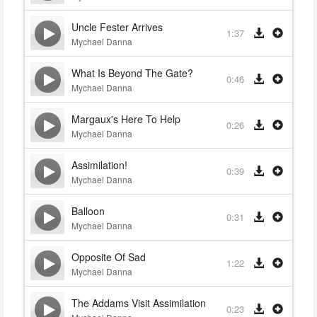
Uncle Fester Arrives
1:37
Mychael Danna
What Is Beyond The Gate?
0:46
Mychael Danna
Margaux's Here To Help
0:26
Mychael Danna
Assimilation!
0:39
Mychael Danna
Balloon
0:31
Mychael Danna
Opposite Of Sad
1:22
Mychael Danna
The Addams Visit Assimilation
0:23