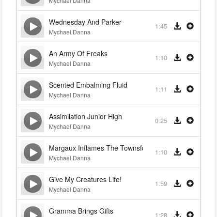
Mychael Danna
Wednesday And Parker
1:45
Mychael Danna
An Army Of Freaks
1:10
Mychael Danna
Scented Embalming Fluid
1:11
Mychael Danna
Assimilation Junior High
0:25
Mychael Danna
Margaux Inflames The Townsfolk
1:10
Mychael Danna
Give My Creatures Life!
1:59
Mychael Danna
Gramma Brings Gifts
1:28