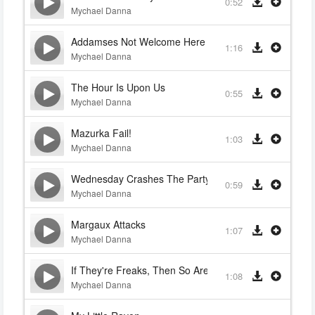
0:52
Mychael Danna
Addamses Not Welcome Here
1:16
Mychael Danna
The Hour Is Upon Us
0:55
Mychael Danna
Mazurka Fail!
1:03
Mychael Danna
Wednesday Crashes The Party
0:59
Mychael Danna
Margaux Attacks
1:07
Mychael Danna
If They're Freaks, Then So Are All Of You
1:08
Mychael Danna