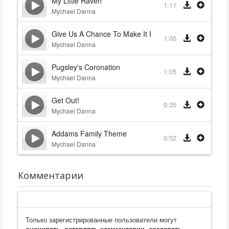
My Little Raven
1:11
Mychael Danna
Give Us A Chance To Make It Right
1:05
Mychael Danna
Pugsley's Coronation
1:05
Mychael Danna
Get Out!
0:35
Mychael Danna
Addams Family Theme
0:52
Mychael Danna
Комментарии
Только зарегистрированные пользователи могут
оценивать, оставлять комментарии, создавать