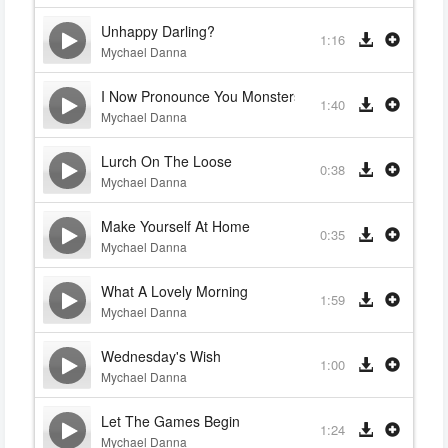
Unhappy Darling?
1:16
Mychael Danna
I Now Pronounce You Monsters
1:40
Mychael Danna
Lurch On The Loose
0:38
Mychael Danna
Make Yourself At Home
0:35
Mychael Danna
What A Lovely Morning
1:59
Mychael Danna
Wednesday's Wish
1:00
Mychael Danna
Let The Games Begin
1:24
Mychael Danna