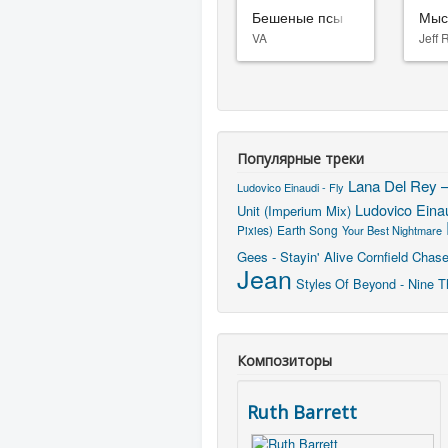
Бешеные псы
Мыс
VA
Jeff 
Популярные треки
Lana Del Rey –
Ludovico Einaudi - Fly
Ludovico Einau
Unit (Imperium Mix)
Earth Song
Pixies)
Your Best Nightmare
Gees - Stayin' Alive
Cornfield Chas
Jean
Styles Of Beyond - Nine T
Композиторы
Ruth Barrett