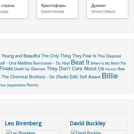
 страха
Кристоферы
Думики
Russo
David Holmes
Vincent Artaud
 Young and Beautiful
The Only Thing They Fear Is You
Disposal
Beat It
di - Una Mattina
Rammstein - Du Hast
Where Is My Mind (The
Finale
They Don't Care About Us
Death by Glamour
Bee
Horizon
Billie
The Chemical Brothers - Go (Radio Edit)
Self Aware
e
hou (superstars Remix)
Leo Birenberg
David Buckley