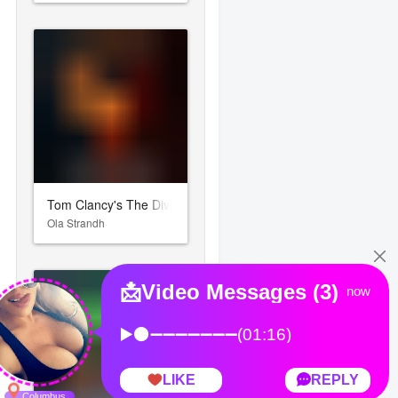
Tom Clancy's The Division 2: Warlords of New York
Ola Strandh
зы крови