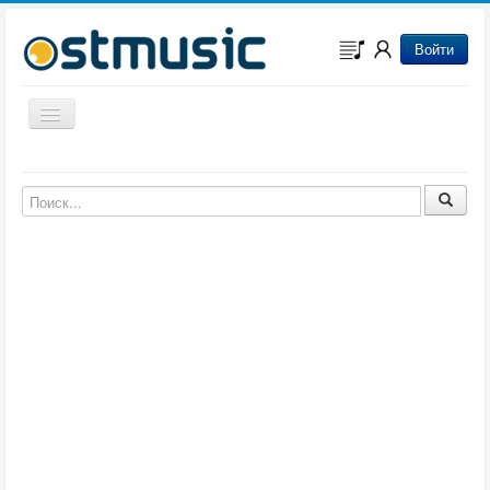
Войти
Включить/выключить навигацию
Музыка из игр
Музыка из фильмов
Музыка из мультфильмов
Музыка из сериалов
Музыка из аниме