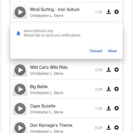
Wind Surfing - Iron Vulture
1:23
Christopher L. Stone
Don Karnage's Cave
1:48
www.ostmusic.org
Christopher L. Stone
Would like to send you notifications
Kit's Flight
1:44
Discard
Allow
Christopher L. Stone
Wild Cat's Wild Ride
0:50
Christopher L. Stone
Big Battle
3:38
Christopher L. Stone
Cape Suzette
1:00
Christopher L. Stone
Don Karnage's Theme
0:29
Christopher L. Stone