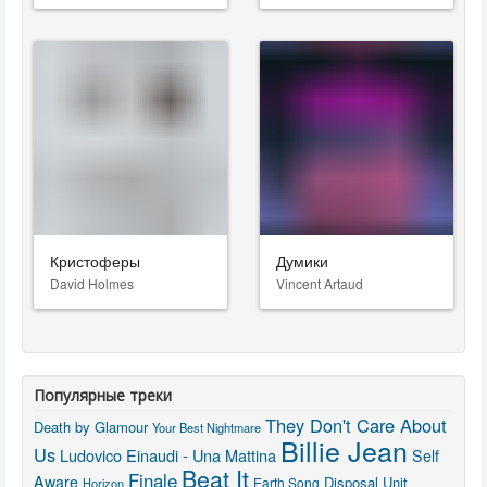
Кристоферы
Думики
David Holmes
Vincent Artaud
Популярные треки
They Don't Care About
Death by Glamour
Your Best Nightmare
Billie Jean
Us
Ludovico Einaudi - Una Mattina
Self
Beat It
Finale
Aware
Disposal Unit
Earth Song
Horizon