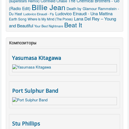
The Chemical Brothers - Go
(superstars Remix)
Cornfield Chase
Billie Jean
(Radio Edit)
Death by Glamour
Rammstein -
Ludovico Einaudi - Una Mattina
Du Hast
Ludovico Einaudi - Fly
Lana Del Rey – Young
Earth Song
Where Is My Mind (The Pixies)
Beat It
and Beautiful
Your Best Nightmare
Композиторы
Yasumasa Kitagawa
Port Sulphur Band
Stu Phillips