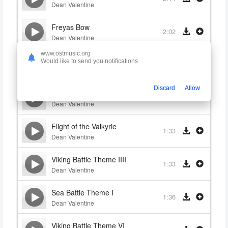
Dean Valentine
Freyas Bow
2:02
Dean Valentine
www.ostmusic.org
Hel's Army
Would like to send you notifications
2:16
Dean Valentine
Discard
Allow
Loki the Trickster
2:33
Dean Valentine
Flight of the Valkyrie
1:33
Dean Valentine
Viking Battle Theme IIII
1:33
Dean Valentine
Sea Battle Theme I
1:36
Dean Valentine
Viking Battle Theme VI