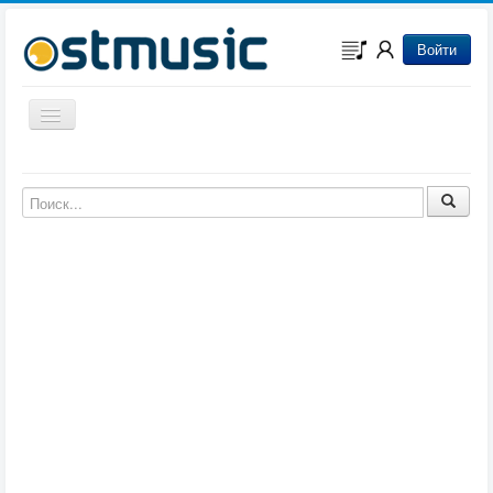
Войти
Включить/выключить навигацию
Музыка из игр
Музыка из фильмов
Музыка из мультфильмов
Музыка из сериалов
Музыка из аниме