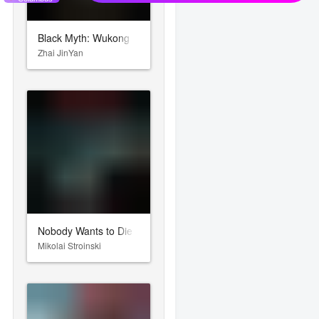
Black Myth: Wukong
Zhai JinYan
Nobody Wants to Die
Mikolai Stroinski