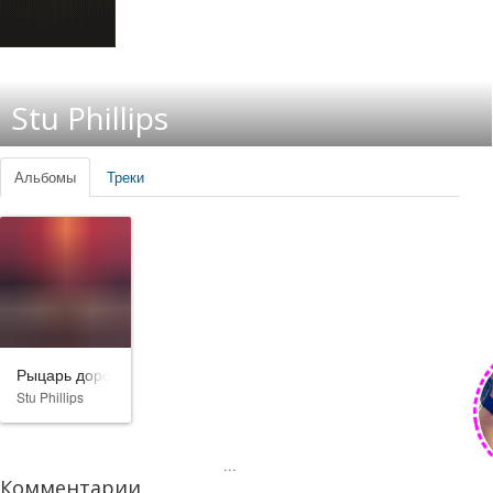
Stu Phillips
Альбомы
Треки
Рыцарь дорог
Stu Phillips
...
Комментарии