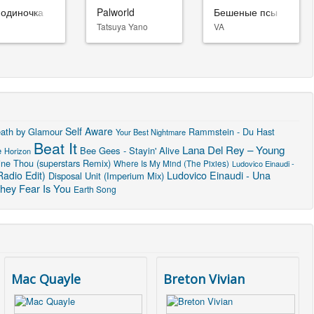
-одиночка
Palworld
Бешеные псы
Tatsuya Yano
VA
Self Aware
ath by Glamour
Rammstein - Du Hast
Your Best Nightmare
Beat It
Lana Del Rey – Young
e
Bee Gees - Stayin' Alive
Horizon
ine Thou (superstars Remix)
Where Is My Mind (The Pixies)
Ludovico Einaudi -
adio Edit)
Ludovico Einaudi - Una
Disposal Unit (Imperium Mix)
hey Fear Is You
Earth Song
Mac Quayle
Breton Vivian