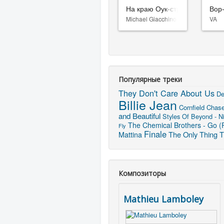
На краю Оук-стрит
Вор
Michael Giacchino
VA
Популярные треки
They Don't Care About Us
De
Billie Jean
Cornfield Chas
and Beautiful
Styles Of Beyond - N
The Chemical Brothers - Go (R
Fly
Finale
The Only Thing T
Mattina
Композиторы
Mathieu Lamboley