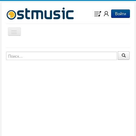
Войти
Включить/выключить навигацию
Музыка из игр
Музыка из фильмов
Музыка из мультфильмов
Музыка из сериалов
Музыка из аниме