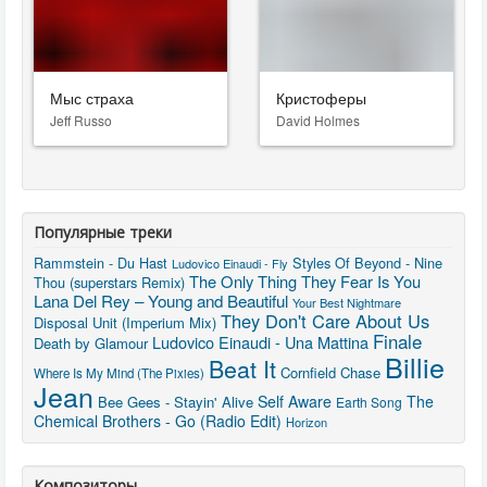
Мыс страха
Кристоферы
Jeff Russo
David Holmes
Популярные треки
Rammstein - Du Hast
Styles Of Beyond - Nine
Ludovico Einaudi - Fly
The Only Thing They Fear Is You
Thou (superstars Remix)
Lana Del Rey – Young and Beautiful
Your Best Nightmare
They Don't Care About Us
Disposal Unit (Imperium Mix)
Finale
Ludovico Einaudi - Una Mattina
Death by Glamour
Billie
Beat It
Cornfield Chase
Where Is My Mind (The Pixies)
Jean
Self Aware
The
Bee Gees - Stayin' Alive
Earth Song
Chemical Brothers - Go (Radio Edit)
Horizon
Композиторы