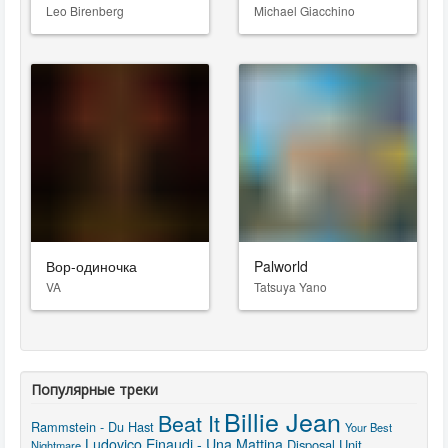
Leo Birenberg
Michael Giacchino
Вор-одиночка
Palworld
VA
Tatsuya Yano
Популярные треки
Billie Jean
Beat It
Rammstein - Du Hast
Your Best
Ludovico Einaudi - Una Mattina
Disposal Unit
Nightmare