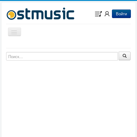
Войти
Включить/выключить навигацию
Музыка из игр
Музыка из фильмов
Музыка из мультфильмов
Музыка из сериалов
Музыка из аниме