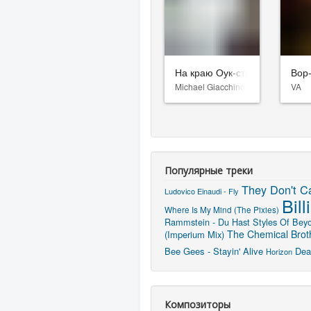
На краю Оук-стрит
Вор
Michael Giacchino
VA
Популярные треки
They Don't C
Ludovico Einaudi - Fly
Bil
Where Is My Mind (The Pixies)
Rammstein - Du Hast
Styles Of Beyo
The Chemical Broth
(Imperium Mix)
Bee Gees - Stayin' Alive
Dea
Horizon
Композиторы