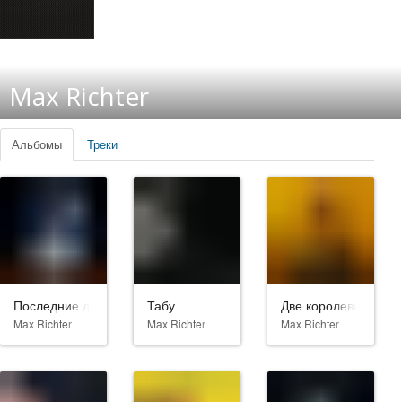
Max Richter
Альбомы
Треки
Последние дни на Марсе
Табу
Две королевы
Max Richter
Max Richter
Max Richter