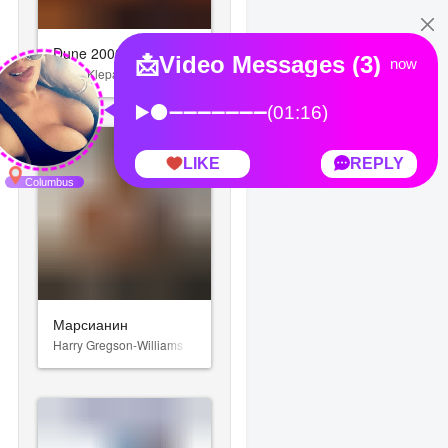
Dune 2000
Frank Klepacki
Марсианин
Harry Gregson-Williams