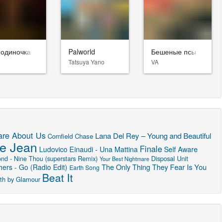
-одиночка
Palworld
Бешеные псы
Tatsuya Yano
VA
are About Us
Lana Del Rey – Young and Beautiful
Cornfield Chase
lie Jean
Finale
Ludovico Einaudi - Una Mattina
Self Aware
nd - Nine Thou (superstars Remix)
Disposal Unit
Your Best Nightmare
The Only Thing They Fear Is You
ers - Go (Radio Edit)
Earth Song
Beat It
th by Glamour