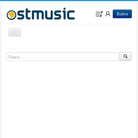
Войти
Включить/выключить навигацию
Музыка из игр
Музыка из фильмов
Музыка из мультфильмов
Музыка из сериалов
Музыка из аниме