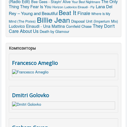
The Only
(Radio Edit)
Bee Gees - Stayin' Alive
Your Best Nightmare
Thing They Fear Is You
Lana Del
Horizon
Ludovico Einaudi - Fly
Beat It
Finale
Rey – Young and Beautiful
Where Is My
Billie Jean
Disposal Unit (Imperium Mix)
Mind (The Pixies)
They Don't
Ludovico Einaudi - Una Mattina
Cornfield Chase
Care About Us
Death by Glamour
Композиторы
Francesco Ameglio
Dmitri Golovko