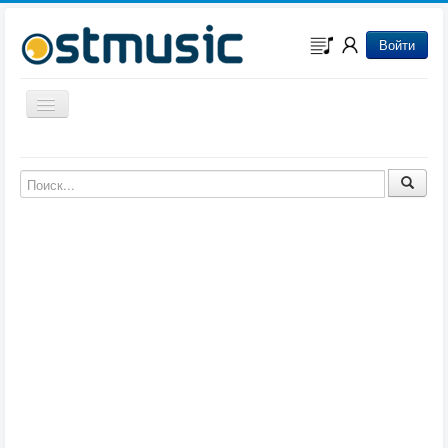
Войти
Включить/выключить навигацию
Музыка из игр
Музыка из фильмов
Музыка из мультфильмов
Музыка из сериалов
Музыка из аниме