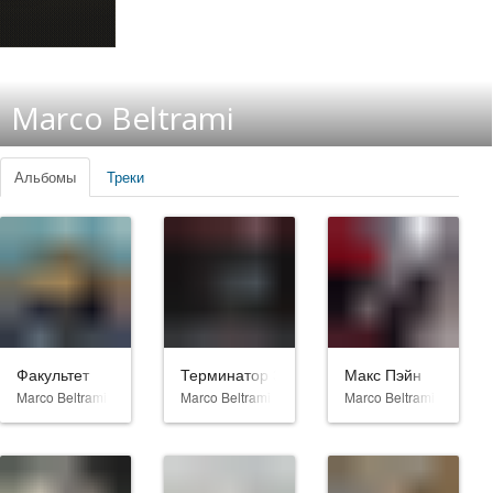
Marco Beltrami
Альбомы
Треки
Факультет
Терминатор 3: Восстание машин
Макс Пэйн
Marco Beltrami
Marco Beltrami
Marco Beltrami