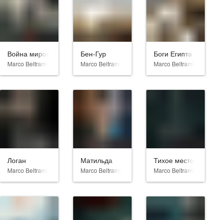
Война миров Z
Бен-Гур
Боги Египта
Marco Beltrami
Marco Beltrami
Marco Beltrami
Логан
Матильда
Тихое место
Marco Beltrami
Marco Beltrami
Marco Beltrami