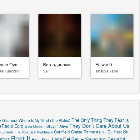
раю Оук-стрит
Вор-одиночка
Palworld
ael Giacchino
VA
Tatsuya Yano
The Only Thing They Fear Is
y Glamour
Where Is My Mind (The Pixies)
They Don't Care About Us
(Radio Edit)
Bee Gees - Stayin' Alive
Self
Cornfield Chase
Rammstein - Du Hast
 Einaudi - Fly
Your Best Nightmare
Beat It
Lana Del Rey – Young and Beautiful
ttina
Earth Song