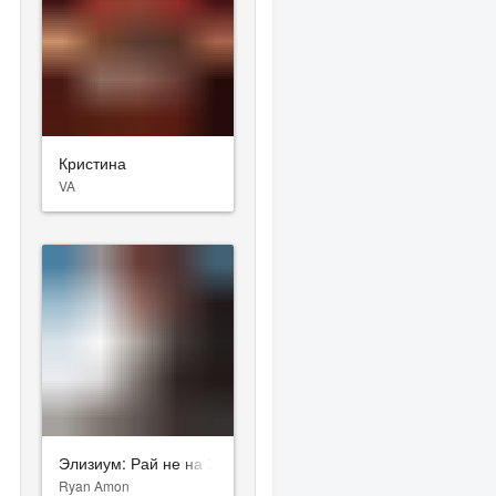
е
Кристина
VA
Элизиум: Рай не на Земле
Ryan Amon