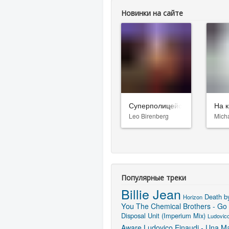
Новинки на сайте
Суперполицейские 3
На к
Leo Birenberg
Mich
Популярные треки
Billie Jean
Death b
Horizon
You
The Chemical Brothers - Go 
Disposal Unit (Imperium Mix)
Ludovico
Aware
Ludovico Einaudi - Una Ma