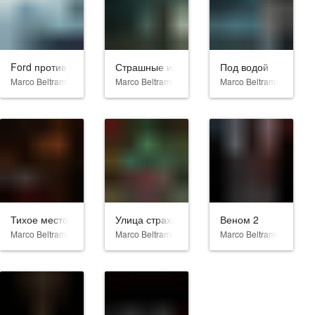
Ford против Ferrari
Страшные истории для рассказа в темнот
Под водой
Marco Beltrami
Marco Beltrami
Marco Beltrami
Тихое место 2
Улица страха. Часть 3: 1666
Веном 2
Marco Beltrami
Marco Beltrami
Marco Beltrami