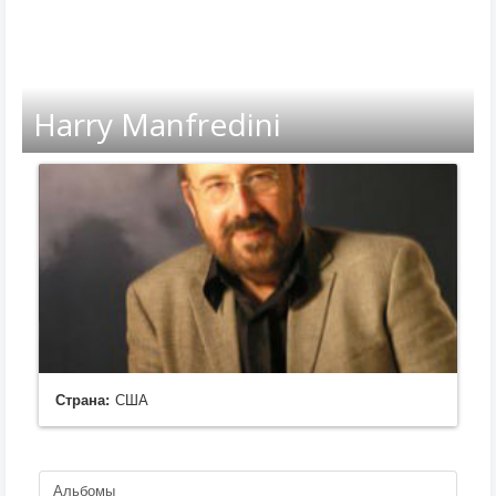
Harry Manfredini
Страна:
США
Альбомы