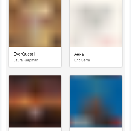
EverQuest II
Анна
Laura Karpman
Eric Serra