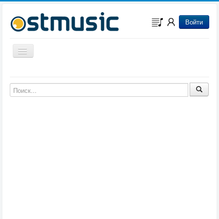
Войти
Включить/выключить навигацию
Музыка из игр
Музыка из фильмов
Музыка из мультфильмов
Музыка из сериалов
Музыка из аниме