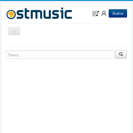
Войти
Включить/выключить навигацию
Музыка из игр
Музыка из фильмов
Музыка из мультфильмов
Музыка из сериалов
Музыка из аниме