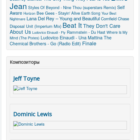
Jean
Self
Styles Of Beyond - Nine Thou (superstars Remix)
Aware
Bee Gees - Stayin' Alive
Earth Song
Horizon
Your Best
Lana Del Rey – Young and Beautiful
Cornfield Chase
Nightmare
Beat It
They Don't Care
Disposal Unit (Imperium Mix)
About Us
Rammstein - Du Hast
Where Is My
Ludovico Einaudi - Fly
Ludovico Einaudi - Una Mattina
The
Mind (The Pixies)
Finale
Chemical Brothers - Go (Radio Edit)
Композиторы
Jeff Toyne
Dominic Lewis