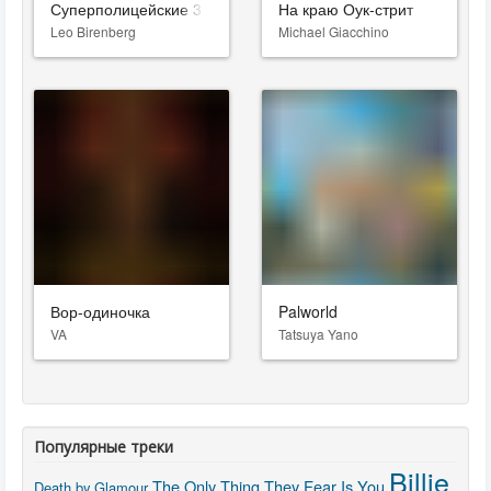
Суперполицейские 3
На краю Оук-стрит
Leo Birenberg
Michael Giacchino
Вор-одиночка
Palworld
VA
Tatsuya Yano
Популярные треки
Billie
The Only Thing They Fear Is You
Death by Glamour