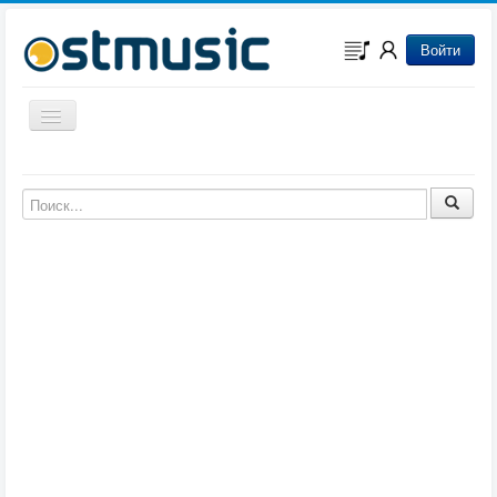
Войти
Включить/выключить навигацию
Музыка из игр
Музыка из фильмов
Музыка из мультфильмов
Музыка из сериалов
Музыка из аниме