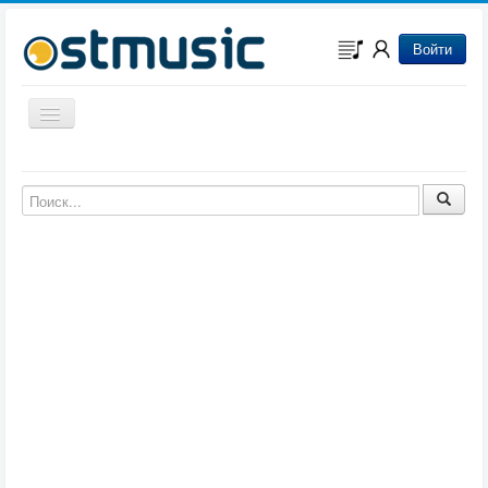
Войти
Включить/выключить навигацию
Музыка из игр
Музыка из фильмов
Музыка из мультфильмов
Музыка из сериалов
Музыка из аниме