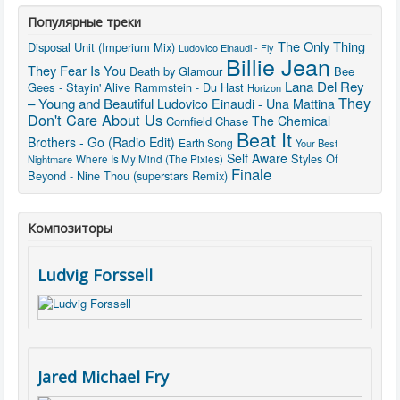
Популярные треки
The Only Thing
Disposal Unit (Imperium Mix)
Ludovico Einaudi - Fly
Billie Jean
They Fear Is You
Death by Glamour
Bee
Lana Del Rey
Gees - Stayin' Alive
Rammstein - Du Hast
Horizon
They
– Young and Beautiful
Ludovico Einaudi - Una Mattina
Don't Care About Us
The Chemical
Cornfield Chase
Beat It
Brothers - Go (Radio Edit)
Earth Song
Your Best
Self Aware
Styles Of
Nightmare
Where Is My Mind (The Pixies)
Finale
Beyond - Nine Thou (superstars Remix)
Композиторы
Ludvig Forssell
Jared Michael Fry