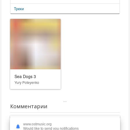
Треки
Sea Dogs 3
Yury Poteyenko
...
Комментарии
www.ostmusic.org
Алекс
30.07.2019 22:59
Would like to send you notifications