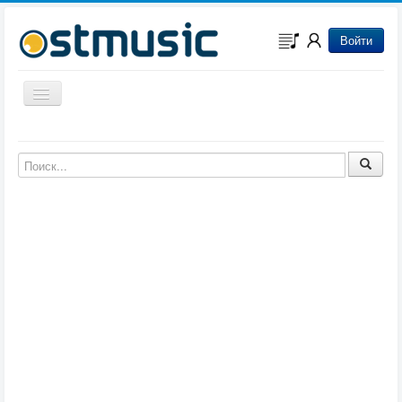
Войти
Включить/выключить навигацию
Музыка из игр
Музыка из фильмов
Музыка из мультфильмов
Музыка из сериалов
Музыка из аниме