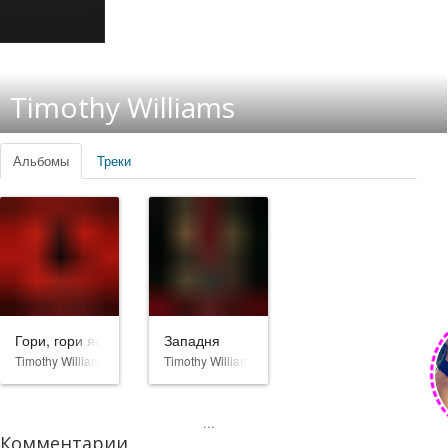
Timothy Williams
Альбомы
Треки
Гори, гори ясно
Западня
Timothy Williams
Timothy Williams
...
Комментарии