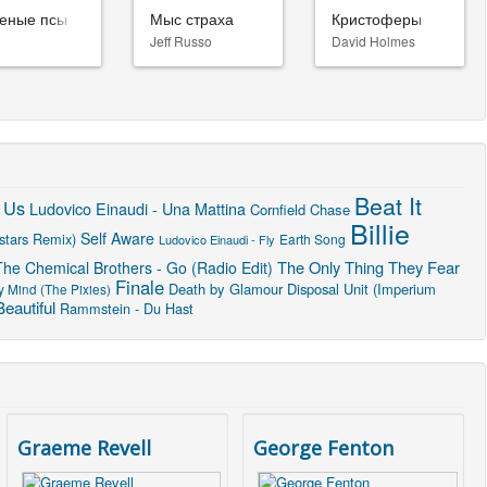
еные псы
Мыс страха
Кристоферы
Jeff Russo
David Holmes
Beat It
 Us
Ludovico Einaudi - Una Mattina
Cornfield Chase
Billie
Self Aware
stars Remix)
Earth Song
Ludovico Einaudi - Fly
The Only Thing They Fear
The Chemical Brothers - Go (Radio Edit)
Finale
Death by Glamour
Disposal Unit (Imperium
 Mind (The Pixies)
eautiful
Rammstein - Du Hast
Graeme Revell
George Fenton