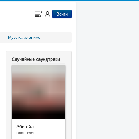
Войти
Музыка из аниме
Случайные саундтреки
Эбигейл
Brian Tyler