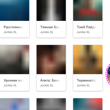
Расстояние между мечтами
Тёмная башня
Томб Райдер: Лара
Junkie XL
Junkie XL
Junkie XL
Хроники хищных городов
Алита: Боевой ангел
Терминатор: Темны
Junkie XL
Junkie XL
Junkie XL