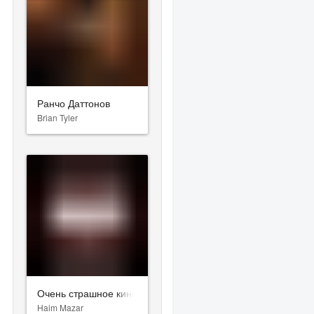
нга
Ранчо Даттонов
Brian Tyler
овая империя
Очень страшное кино
Haim Mazar