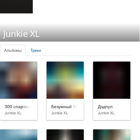
Junkie XL
Альбомы
Треки
300 спартанцев: Расцвет империи
Безумный Макс: Дорога ярости
Дэдпул
Junkie XL
Junkie XL
Junkie XL