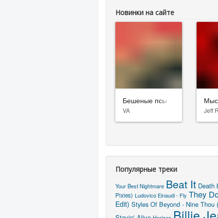
Новинки на сайте
Бешеные псы
Мыс
VA
Jeff 
Популярные треки
Beat It
Death 
Your Best Nightmare
They Do
Pixies)
Ludovico Einaudi - Fly
Edit)
Styles Of Beyond - Nine Thou 
Billie J
Stayin' Alive
Horizon