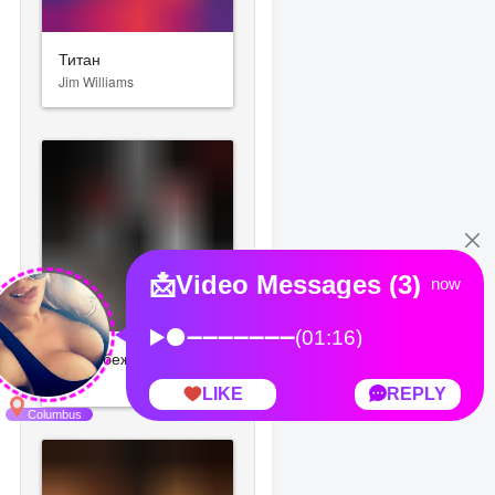
Титан
Jim Williams
 Крофт
Как избежать наказания за убийство
е судьбы
VA