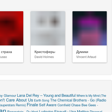
 страха
Кристоферы
Думики
Russo
David Holmes
Vincent Artaud
Lana Del Rey – Young and Beautiful
by Glamour
Where Is My Mind (The
n't Care About Us
The Chemical Brothers - Go (Radio
Earth Song
Finale
Self Aware
(superstars Remix)
Cornfield Chase
Bee Gees -
ean
Ludovico Einaudi - Una Mattina
Rammstein - Du Hast
Disposal