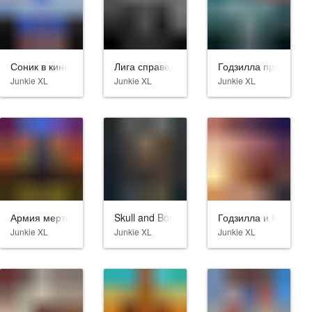
Соник в кино
Лига справедливости Зака Снайдера
Годзилла против Ко
Junkie XL
Junkie XL
Junkie XL
Армия мертвецов
Skull and Bones
Годзилла и Конг: Н
Junkie XL
Junkie XL
Junkie XL