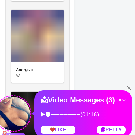
Аладдин
VA