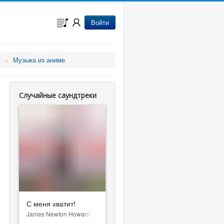
Войти
Музыка из аниме
Случайные саундтреки
С меня хватит!
James Newton Howard