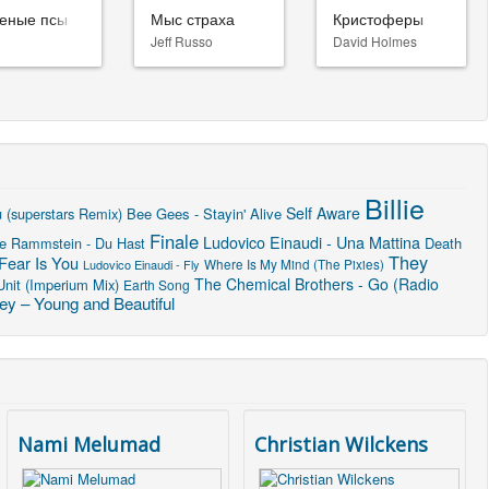
еные псы
Мыс страха
Кристоферы
Jeff Russo
David Holmes
Billie
Self Aware
 (superstars Remix)
Bee Gees - Stayin' Alive
Finale
Ludovico Einaudi - Una Mattina
e
Rammstein - Du Hast
Death
They
Fear Is You
Ludovico Einaudi - Fly
Where Is My Mind (The Pixies)
The Chemical Brothers - Go (Radio
Unit (Imperium Mix)
Earth Song
ey – Young and Beautiful
Nami Melumad
Christian Wilckens