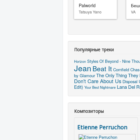
Palworld
Беш
Tatsuya Yano
VA
Популярные треки
Styles Of Beyond - Nine Thou
Horizon
Jean
Beat It
Cornfield Chas
The Only Thing They 
by Glamour
Don't Care About Us
Disposal 
Lana Del R
Edit)
Your Best Nightmare
Композиторы
Etienne Perruchon