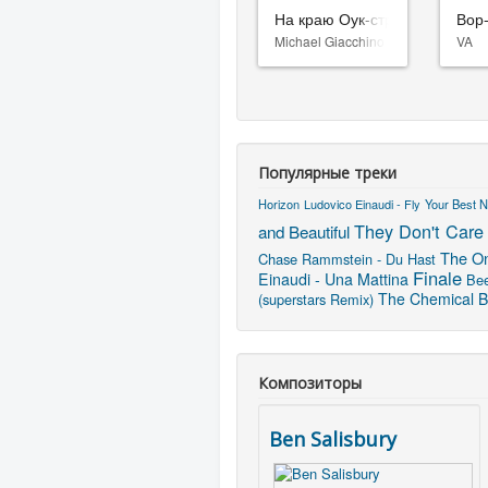
На краю Оук-стрит
Вор
Michael Giacchino
VA
Популярные треки
Horizon
Ludovico Einaudi - Fly
Your Best N
They Don't Care
and Beautiful
The On
Chase
Rammstein - Du Hast
Finale
Einaudi - Una Mattina
Bee
The Chemical Br
(superstars Remix)
Композиторы
Ben Salisbury