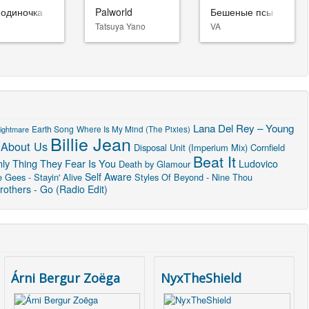
-одиночка
Palworld
Бешеные псы
Tatsuya Yano
VA
Lana Del Rey – Young
Earth Song
Where Is My Mind (The Pixies)
ightmare
Billie Jean
 About Us
Disposal Unit (Imperium Mix)
Cornfield
Beat It
ly Thing They Fear Is You
Ludovico
Death by Glamour
Self Aware
 Gees - Stayin' Alive
Styles Of Beyond - Nine Thou
others - Go (Radio Edit)
Árni Bergur Zoëga
NyxTheShield