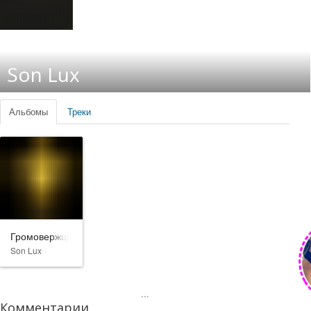
Son Lux
Альбомы
Треки
Громовержцы*
Son Lux
...
Комментарии