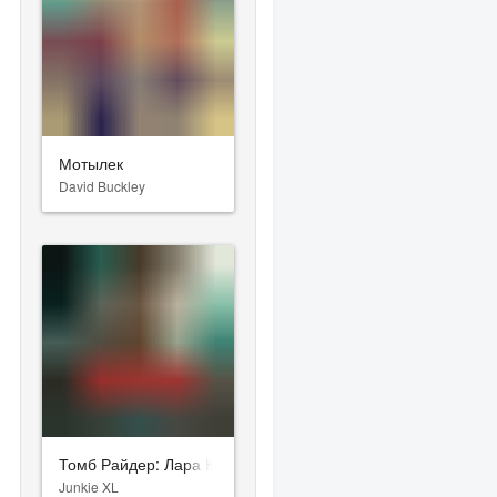
Мотылек
David Buckley
Томб Райдер: Лара Крофт
Junkie XL