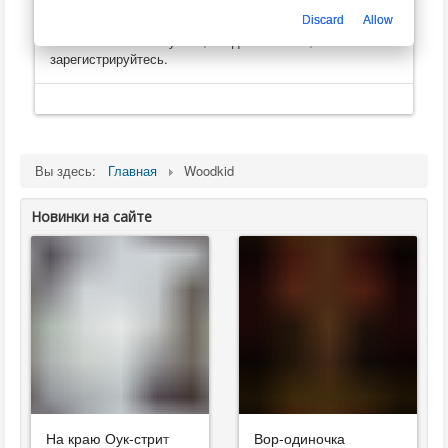
Только зарегистрированные пользователи могут
Discard
Allow
оценивать, оставлять комментарии, создавать
плейлисты
. Пожалуйста, войдите на сайт, или
зарегистрируйтесь.
Вы здесь:
Главная
Woodkid
Новинки на сайте
На краю Оук-стрит
Вор-одиночка