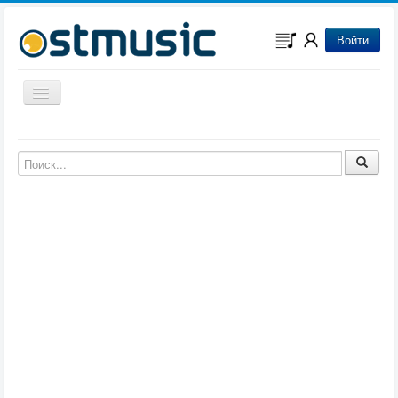
Войти
Включить/выключить навигацию
Музыка из игр
Музыка из фильмов
Музыка из мультфильмов
Музыка из сериалов
Музыка из аниме