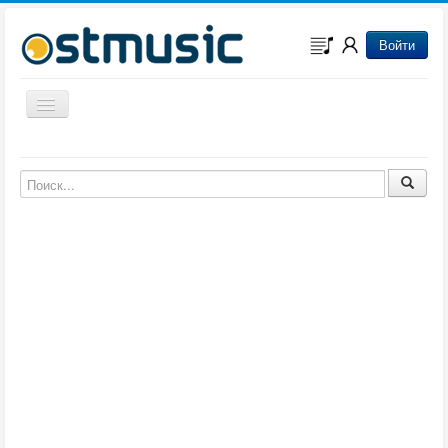
Войти
Включить/выключить навигацию
Музыка из игр
Музыка из фильмов
Музыка из мультфильмов
Музыка из сериалов
Музыка из аниме