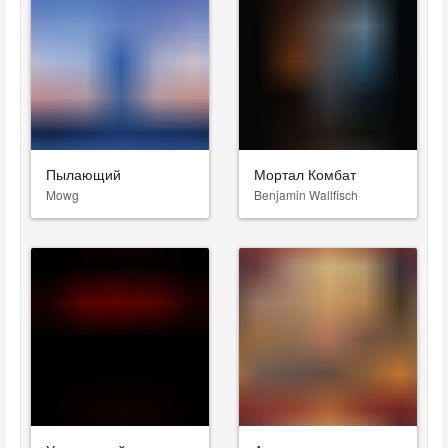
Пылающий
Мортал Комбат
Mowg
Benjamin Wallfisch