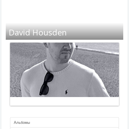
David Housden
Альбомы